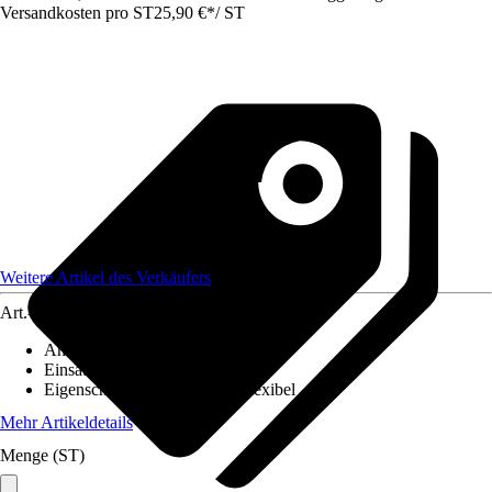
Versandkosten pro ST
25,90 €
*
/
ST
Weitere Artikel des Verkäufers
Art.-Nr.
12578552
Anzahl
:
1 Stück
Einsatzbereich
:
Innen
Eigenschaft
:
UV-beständig, Flexibel
Mehr Artikeldetails
Menge (ST)