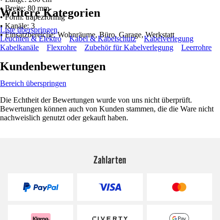
• Breite: 80 mm
Weitere Kategorien
• Form: trapezförmig
• Kanäle: 3
Liste überspringen
• Einsatzbereiche: Wohnräume, Büro, Garage, Werkstatt
Leuchten & Elektro
Kabel & Kabelschutz
Kabelverlegung
Kabelkanäle
Flexrohre
Zubehör für Kabelverlegung
Leerrohre
Kundenbewertungen
Bereich überspringen
Die Echtheit der Bewertungen wurde von uns nicht überprüft.
Bewertungen können auch von Kunden stammen, die die Ware nicht
nachweislich genutzt oder gekauft haben.
Zahlarten