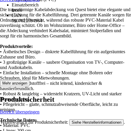
Einsatzbereich
Die trapezförmige Kabelabdeckung von Quest bietet eine elegante und
Innen
sichere Lösung für die Kabelführung. Drei getrennte Kanäle sorgen für
EAN
Ordnung und Übersicht, während das robuste PVC-Material Kabel
5907022994964
zuverlässig schützt. Ob im Wohnzimmer, Büro oder Home-Office –
die Abdeckung verhindert Kabelsalat, minimiert Stolperfallen und
sorgt für ein harmonisches Gesamtbild.
Produktvorteile:
• Ästhetisches Design – diskrete Kabelführung für ein aufgeräumtes
Zuhause und Büro.
• 3 großzügige Kanäle – saubere Organisation von TV-, Computer-
und Audiokabeln.
• Einfache Installation – schnelle Montage ohne Bohren oder
Schrauben, ideal für Mietwohnungen.
• Sicher & schadstofffrei – nicht leitend, kindersicher &
Mehr anzeigen
haustierfreundlich.
• Robust & langlebig – widersteht Kratzern, UV-Licht und starker
Produktsicherheit
Beanspruchung.
• Pflegeleicht – glatte, schmutzabweisende Oberfläche, leicht zu
reinigen.
Bereich überspringen
Technische Daten:
Verantwortlich für Produktsicherheit:
.
Siehe Herstellerinformationen
• Material: PVC
• Länge: 200 cm