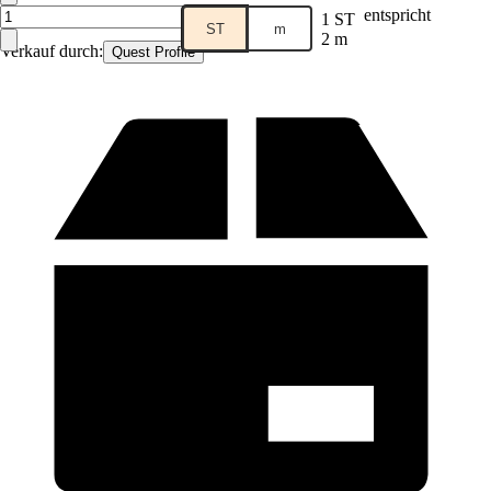
entspricht
1 ST
ST
m
2 m
Verkauf durch:
Quest Profile