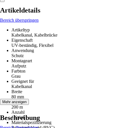
Artikeldetails
Bereich überspringen
Artikeltyp
Kabelkanal, Kabelbrücke
Eigenschaft
UV-beständig, Flexibel
Anwendung
Schutz
Montageart
Aufputz
Farbton
Grau
Geeignet für
Kabelkanal
Breite
80 mm
Länge
Mehr anzeigen
200 m
Anzahl
Beschreibung
1 Stück
Materialspezifizierung
Bereich überspringen
Polyvinylchlorid (PVC)