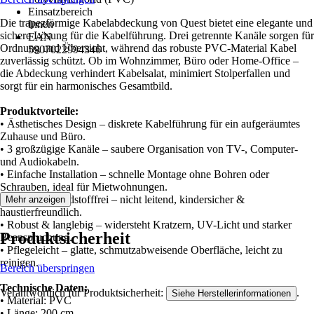
Einsatzbereich
Die trapezförmige Kabelabdeckung von Quest bietet eine elegante und
Innen
sichere Lösung für die Kabelführung. Drei getrennte Kanäle sorgen für
EAN
Ordnung und Übersicht, während das robuste PVC-Material Kabel
5907022994346
zuverlässig schützt. Ob im Wohnzimmer, Büro oder Home-Office –
die Abdeckung verhindert Kabelsalat, minimiert Stolperfallen und
sorgt für ein harmonisches Gesamtbild.
Produktvorteile:
• Ästhetisches Design – diskrete Kabelführung für ein aufgeräumtes
Zuhause und Büro.
• 3 großzügige Kanäle – saubere Organisation von TV-, Computer-
und Audiokabeln.
• Einfache Installation – schnelle Montage ohne Bohren oder
Schrauben, ideal für Mietwohnungen.
• Sicher & schadstofffrei – nicht leitend, kindersicher &
Mehr anzeigen
haustierfreundlich.
• Robust & langlebig – widersteht Kratzern, UV-Licht und starker
Produktsicherheit
Beanspruchung.
• Pflegeleicht – glatte, schmutzabweisende Oberfläche, leicht zu
reinigen.
Bereich überspringen
Technische Daten:
Verantwortlich für Produktsicherheit:
.
Siehe Herstellerinformationen
• Material: PVC
• Länge: 200 cm