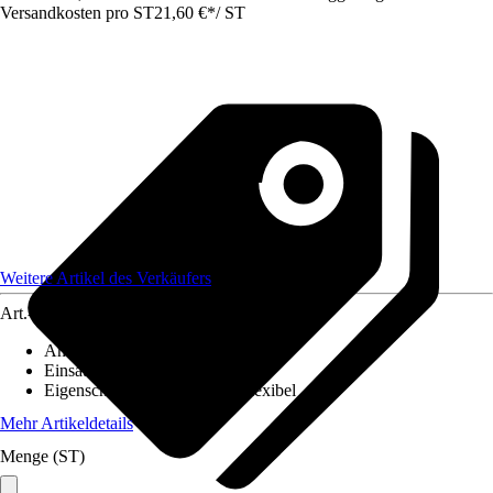
Versandkosten pro ST
21,60 €
*
/
ST
Weitere Artikel des Verkäufers
Art.-Nr.
12578550
Anzahl
:
1 Stück
Einsatzbereich
:
Innen
Eigenschaft
:
UV-beständig, Flexibel
Mehr Artikeldetails
Menge (ST)