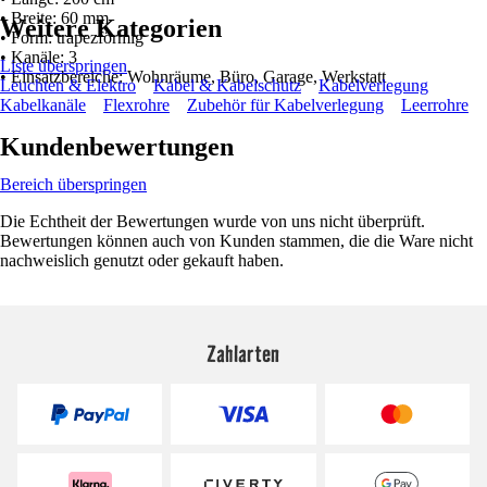
• Breite: 60 mm
Weitere Kategorien
• Form: trapezförmig
• Kanäle: 3
Liste überspringen
• Einsatzbereiche: Wohnräume, Büro, Garage, Werkstatt
Leuchten & Elektro
Kabel & Kabelschutz
Kabelverlegung
Kabelkanäle
Flexrohre
Zubehör für Kabelverlegung
Leerrohre
Kundenbewertungen
Bereich überspringen
Die Echtheit der Bewertungen wurde von uns nicht überprüft.
Bewertungen können auch von Kunden stammen, die die Ware nicht
nachweislich genutzt oder gekauft haben.
Zahlarten