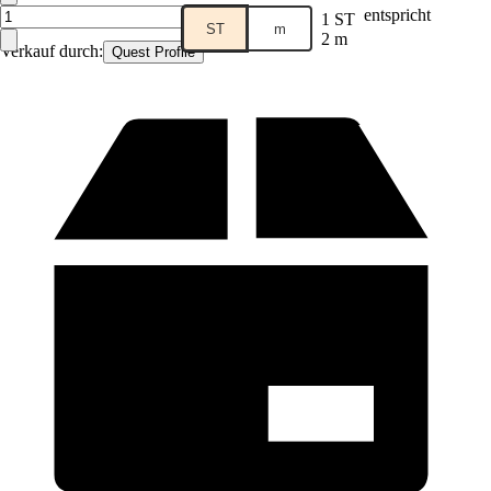
entspricht
1 ST
ST
m
2 m
Verkauf durch:
Quest Profile