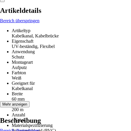
Artikeldetails
Bereich überspringen
Artikeltyp
Kabelkanal, Kabelbrücke
Eigenschaft
UV-beständig, Flexibel
Anwendung
Schutz
Montageart
Aufputz
Farbton
Weiß
Geeignet für
Kabelkanal
Breite
60 mm
Länge
Mehr anzeigen
200 m
Anzahl
Beschreibung
1 Stück
Materialspezifizierung
Bereich überspringen
Polyvinylchlorid (PVC)