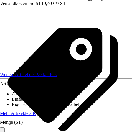
Versandkosten pro ST
19,40 €
*
/
ST
Weitere Artikel des Verkäufers
Art.-Nr.
12577945
Anzahl
:
1 Stück
Einsatzbereich
:
Innen
Eigenschaft
:
UV-beständig, Flexibel
Mehr Artikeldetails
Menge (ST)