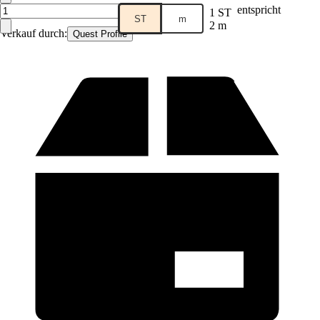
entspricht
1 ST
ST
m
2 m
Verkauf durch:
Quest Profile