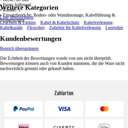
• Form: halbrund
Weitere Kategorien
• Kanäle: 3
• Einsatzbereiche: Boden- oder Wandmontage, Kabelführung &
Liste überspringen
Stolperschutz
Leuchten & Elektro
Kabel & Kabelschutz
Kabelverlegung
Kabelkanäle
Flexrohre
Zubehör für Kabelverlegung
Leerrohre
Kundenbewertungen
Bereich überspringen
Die Echtheit der Bewertungen wurde von uns nicht überprüft.
Bewertungen können auch von Kunden stammen, die die Ware nicht
nachweislich genutzt oder gekauft haben.
Zahlarten