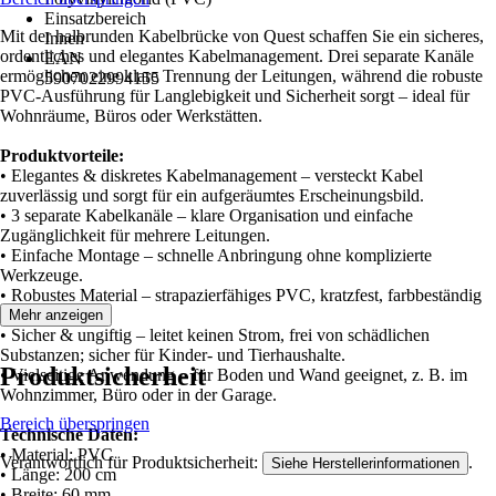
Einsatzbereich
Mit der halbrunden Kabelbrücke von Quest schaffen Sie ein sicheres,
Innen
ordentliches und elegantes Kabelmanagement. Drei separate Kanäle
EAN
ermöglichen eine klare Trennung der Leitungen, während die robuste
5907022994155
PVC-Ausführung für Langlebigkeit und Sicherheit sorgt – ideal für
Wohnräume, Büros oder Werkstätten.
Produktvorteile:
• Elegantes & diskretes Kabelmanagement – versteckt Kabel
zuverlässig und sorgt für ein aufgeräumtes Erscheinungsbild.
• 3 separate Kabelkanäle – klare Organisation und einfache
Zugänglichkeit für mehrere Leitungen.
• Einfache Montage – schnelle Anbringung ohne komplizierte
Werkzeuge.
• Robustes Material – strapazierfähiges PVC, kratzfest, farbbeständig
und langlebig.
Mehr anzeigen
• Sicher & ungiftig – leitet keinen Strom, frei von schädlichen
Substanzen; sicher für Kinder- und Tierhaushalte.
Produktsicherheit
• Vielseitige Anwendung – für Boden und Wand geeignet, z. B. im
Wohnzimmer, Büro oder in der Garage.
Bereich überspringen
Technische Daten:
• Material: PVC
Verantwortlich für Produktsicherheit:
.
Siehe Herstellerinformationen
• Länge: 200 cm
• Breite: 60 mm