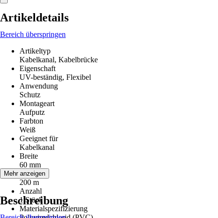
Artikeldetails
Bereich überspringen
Artikeltyp
Kabelkanal, Kabelbrücke
Eigenschaft
UV-beständig, Flexibel
Anwendung
Schutz
Montageart
Aufputz
Farbton
Weiß
Geeignet für
Kabelkanal
Breite
60 mm
Länge
Mehr anzeigen
200 m
Anzahl
Beschreibung
1 Stück
Materialspezifizierung
Bereich überspringen
Polyvinylchlorid (PVC)