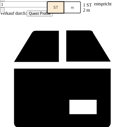
entspricht
1 ST
ST
m
2 m
Verkauf durch:
Quest Profile