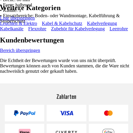
• Form: halbrund
Weitere Kategorien
• Kanäle: 3
• Einsatzbereiche: Boden- oder Wandmontage, Kabelführung &
Liste überspringen
Stolperschutz
Leuchten & Elektro
Kabel & Kabelschutz
Kabelverlegung
Kabelkanäle
Flexrohre
Zubehör für Kabelverlegung
Leerrohre
Kundenbewertungen
Bereich überspringen
Die Echtheit der Bewertungen wurde von uns nicht überprüft.
Bewertungen können auch von Kunden stammen, die die Ware nicht
nachweislich genutzt oder gekauft haben.
Zahlarten