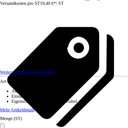
Versandkosten pro ST
19,40 €
*
/
ST
Weitere Artikel des Verkäufers
Art.-Nr.
12577924
Anzahl
:
1 Stück
Einsatzbereich
:
Innen
Eigenschaft
:
UV-beständig, Flexibel
Mehr Artikeldetails
Menge (ST)