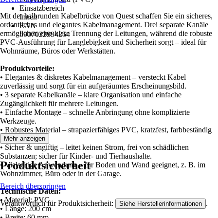
Einsatzbereich
Mit der halbrunden Kabelbrücke von Quest schaffen Sie ein sicheres,
Innen
ordentliches und elegantes Kabelmanagement. Drei separate Kanäle
EAN
ermöglichen eine klare Trennung der Leitungen, während die robuste
5907022994254
PVC-Ausführung für Langlebigkeit und Sicherheit sorgt – ideal für
Wohnräume, Büros oder Werkstätten.
Produktvorteile:
• Elegantes & diskretes Kabelmanagement – versteckt Kabel
zuverlässig und sorgt für ein aufgeräumtes Erscheinungsbild.
• 3 separate Kabelkanäle – klare Organisation und einfache
Zugänglichkeit für mehrere Leitungen.
• Einfache Montage – schnelle Anbringung ohne komplizierte
Werkzeuge.
• Robustes Material – strapazierfähiges PVC, kratzfest, farbbeständig
und langlebig.
Mehr anzeigen
• Sicher & ungiftig – leitet keinen Strom, frei von schädlichen
Substanzen; sicher für Kinder- und Tierhaushalte.
Produktsicherheit
• Vielseitige Anwendung – für Boden und Wand geeignet, z. B. im
Wohnzimmer, Büro oder in der Garage.
Bereich überspringen
Technische Daten:
• Material: PVC
Verantwortlich für Produktsicherheit:
.
Siehe Herstellerinformationen
• Länge: 200 cm
• Breite: 60 mm