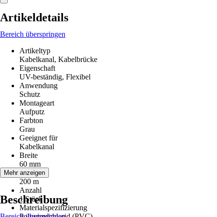
Artikeldetails
Bereich überspringen
Artikeltyp
Kabelkanal, Kabelbrücke
Eigenschaft
UV-beständig, Flexibel
Anwendung
Schutz
Montageart
Aufputz
Farbton
Grau
Geeignet für
Kabelkanal
Breite
60 mm
Länge
Mehr anzeigen
200 m
Anzahl
Beschreibung
1 Stück
Materialspezifizierung
Bereich überspringen
Polyvinylchlorid (PVC)