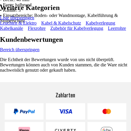
• Form: halbrund
Weitere Kategorien
• Kanäle: 3
• Einsatzbereiche: Boden- oder Wandmontage, Kabelführung &
Liste überspringen
Stolperschutz
Leuchten & Elektro
Kabel & Kabelschutz
Kabelverlegung
Kabelkanäle
Flexrohre
Zubehör für Kabelverlegung
Leerrohre
Kundenbewertungen
Bereich überspringen
Die Echtheit der Bewertungen wurde von uns nicht überprüft.
Bewertungen können auch von Kunden stammen, die die Ware nicht
nachweislich genutzt oder gekauft haben.
Zahlarten