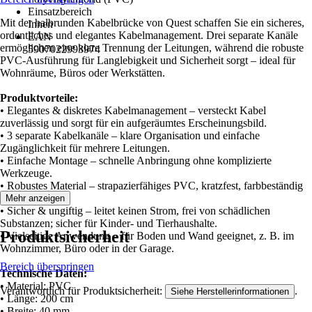
Einsatzbereich
Mit der halbrunden Kabelbrücke von Quest schaffen Sie ein sicheres,
Innen
ordentliches und elegantes Kabelmanagement. Drei separate Kanäle
EAN
ermöglichen eine klare Trennung der Leitungen, während die robuste
5907022993974
PVC-Ausführung für Langlebigkeit und Sicherheit sorgt – ideal für
Wohnräume, Büros oder Werkstätten.
Produktvorteile:
• Elegantes & diskretes Kabelmanagement – versteckt Kabel
zuverlässig und sorgt für ein aufgeräumtes Erscheinungsbild.
• 3 separate Kabelkanäle – klare Organisation und einfache
Zugänglichkeit für mehrere Leitungen.
• Einfache Montage – schnelle Anbringung ohne komplizierte
Werkzeuge.
• Robustes Material – strapazierfähiges PVC, kratzfest, farbbeständig
und langlebig.
Mehr anzeigen
• Sicher & ungiftig – leitet keinen Strom, frei von schädlichen
Substanzen; sicher für Kinder- und Tierhaushalte.
Produktsicherheit
• Vielseitige Anwendung – für Boden und Wand geeignet, z. B. im
Wohnzimmer, Büro oder in der Garage.
Bereich überspringen
Technische Daten:
• Material: PVC
Verantwortlich für Produktsicherheit:
.
Siehe Herstellerinformationen
• Länge: 200 cm
• Breite: 40 mm