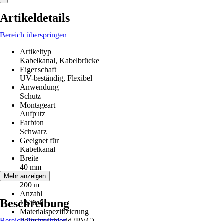
Artikeldetails
Bereich überspringen
Artikeltyp
Kabelkanal, Kabelbrücke
Eigenschaft
UV-beständig, Flexibel
Anwendung
Schutz
Montageart
Aufputz
Farbton
Schwarz
Geeignet für
Kabelkanal
Breite
40 mm
Länge
Mehr anzeigen
200 m
Anzahl
Beschreibung
1 Stück
Materialspezifizierung
Bereich überspringen
Polyvinylchlorid (PVC)