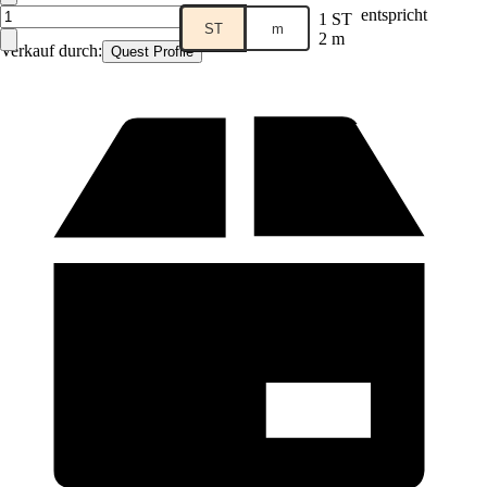
entspricht
1 ST
ST
m
2 m
Verkauf durch:
Quest Profile