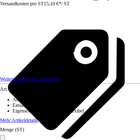
Versandkosten pro ST
15,10 €
*
/
ST
Weitere Artikel des Verkäufers
Art.-Nr.
12577997
Anzahl
:
1 Stück
Einsatzbereich
:
Innen
Eigenschaft
:
UV-beständig, Flexibel
Mehr Artikeldetails
Menge (ST)