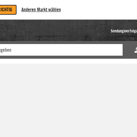
RICHTIG
Anderen Markt wählen
Sendungsverfolg