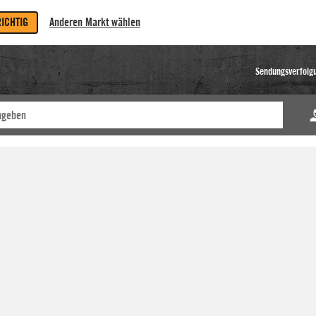
RICHTIG
Anderen Markt wählen
Sendungsverfolg