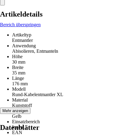
Artikeldetails
Bereich überspringen
Artikeltyp
Entmantler
Anwendung
Abisolieren, Entmanteln
Höhe
30 mm
Breite
35 mm
Länge
176 mm
Modell
Rund-Kabelentmantler XL
Material
Kunststoff
Farbton
Mehr anzeigen
Gelb
Einsatzbereich
Datenblätter
Innen
EAN