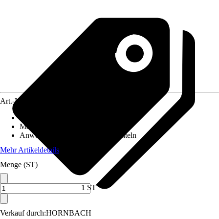
Art.-Nr.
12070666
Artikeltyp
:
Entmantler
Material
:
Kunststoff
Anwendung
:
Abisolieren, Entmanteln
Mehr Artikeldetails
Menge (ST)
1 ST
Verkauf durch:
HORNBACH