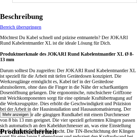
Beschreibung
Bereich überspringen
Möchtest Du Kabel schnell und präzise entmanteln? Der JOKARI
Rund Kabelentmantler XL ist die ideale Lösung für Dich.
Produktmerkmale des JOKARI Rund Kabelentmantler XL Ø 8-
13 mm
Darum solltest Du zugreifen: Der JOKARI Rund Kabelentmantler XL
ist speziell für die Arbeit mit tiefen Gerätedosen konzipiert. Die
Werkzeuglänge ermöglicht es, Kabel tief in der Gerätedose
abzuisolieren, ohne dass die Finger in die Nähe der scharfkantigen
Dosenöffnung gelangen. Die ergonomische, rutschsichere Griffzone
mit Weichkomponenten sorgt für eine optimale Kraftübertragung auf
die Werkzeugspitze. Dies erhöht die Geschwindigkeit und Präzision
bei der Arbeit in der Hausinstallation und Hausautomatisierung. Der
Entmantler ist für alle gängigen Rundkabel mit einem Durchmesser
Mehr anzeigen
von 8 bis 13 mm geeignet. Die vier speziell geformten Klingen passen
sich automatisch an den Kabeldurchmesser an, was eine Einstellung
Produktsicherheit
der Schnitttiefe überflüssig macht. Die TiN-Beschichtung der Klingen
sorgt für eine lange Lebensdauer und reduziert den Kraftaufwand bei