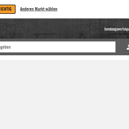
RICHTIG
Anderen Markt wählen
Sendungsverfolg