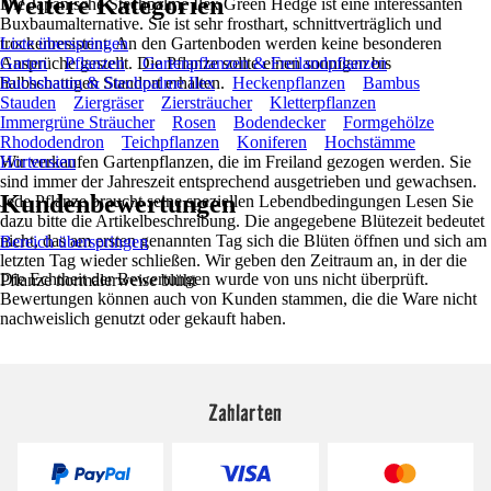
Weitere Kategorien
Die Japanische Stechpalme Ilex Green Hedge ist eine interessanten
Buxbaumalternative. Sie ist sehr frosthart, schnittverträglich und
trockenresistent. An den Gartenboden werden keine besonderen
Liste überspringen
Ansprüche gestellt. Die Pflanze sollte einen sonnigen bis
Garten
Pflanzen
Gartenpflanzen & Freilandpflanzen
halbschattigen Standort erhalten.
Buchsbaum & Stechpalme Ilex
Heckenpflanzen
Bambus
Stauden
Ziergräser
Ziersträucher
Kletterpflanzen
Immergrüne Sträucher
Rosen
Bodendecker
Formgehölze
Rhododendron
Teichpflanzen
Koniferen
Hochstämme
Wir verkaufen Gartenpflanzen, die im Freiland gezogen werden. Sie
Hortensien
sind immer der Jahreszeit entsprechend ausgetrieben und gewachsen.
Kundenbewertungen
Jede Pflanze braucht seine speziellen Lebendbedingungen Lesen Sie
dazu bitte die Artikelbeschreibung. Die angegebene Blütezeit bedeutet
nicht, das am ersten genannten Tag sich die Blüten öffnen und sich am
Bereich überspringen
letzten Tag wieder schließen. Wir geben den Zeitraum an, in der die
Die Echtheit der Bewertungen wurde von uns nicht überprüft.
Pflanze normalerweise blüht
Bewertungen können auch von Kunden stammen, die die Ware nicht
nachweislich genutzt oder gekauft haben.
Zahlarten