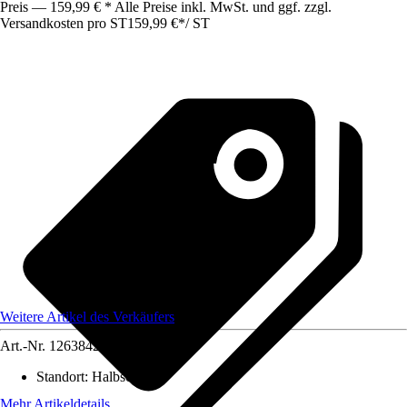
Preis — 159,99 € * Alle Preise inkl. MwSt. und ggf. zzgl.
Versandkosten pro ST
159,99 €
*
/
ST
Weitere Artikel des Verkäufers
Art.-Nr.
12638421
Standort
:
Halbschatten
Mehr Artikeldetails