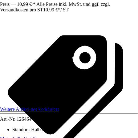
Preis — 10,99 € * Alle Preise inkl. MwSt. und ggf. zzgl.
Versandkosten pro ST
10,99 €
*
/
ST
Weitere Artikel des Verkäufers
Art.-Nr.
12646447
Standort
:
Halbschatten