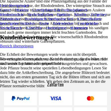
Die Japanische Azalee sind eine Pflanzengattung aus der Familie der
Heidekrautgewächse, der Rhododendren. Der wintergrüne Strauch aus
Liste überspringen
Japan bildet kleine trichterförmige Blüten. Die japanischen Azaleen
Garten
Pflanzen
Gartenpflanzen & Freilandpflanzen
werden auch häufig als Topfpflanzen gehalten. Allerdings sollte sie zur
Rhododendron
Heckenpflanzen
Bambus
Stauden
Ziergräser
Blühzeit an einem windgeschützten und schattigen Platz ins Freie
Ziersträucher
Buchsbaum & Stechpalme Ilex
Kletterpflanzen
gestellt werden. Die Japanische Azalee werden bis zu 40cm hoch und
Immergrüne Sträucher
Rosen
Bodendecker
Formgehölze
bis zu 50cm breit. Die Pflanze benötigen einen humosen bis sandigen
Teichpflanzen
Koniferen
Hochstämme
Hortensien
und auch gerne moorigen immer leicht feuchten Gartenboden. Ihr
Kundenbewertungen
Standort sollte halbschattig sein. Die wissenschaftlich Rhododendron
obtusum sind winterharte Gartenpflanzen.
Bereich überspringen
Die Echtheit der Bewertungen wurde von uns nicht überprüft.
Bewertungen können auch von Kunden stammen, die die Ware nicht
Wir verkaufen Gartenpflanzen, die im Freiland gezogen werden. Sie
nachweislich genutzt oder gekauft haben.
sind immer der Jahreszeit entsprechend ausgetrieben und gewachsen.
Jede Pflanze braucht seine speziellen Lebendbedingungen Lesen Sie
dazu bitte die Artikelbeschreibung. Die angegebene Blütezeit bedeutet
nicht, das am ersten genannten Tag sich die Blüten öffnen und sich am
letzten Tag wieder schließen. Wir geben den Zeitraum an, in der die
Zahlarten
Pflanze normalerweise blüht