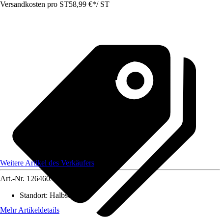
Versandkosten pro ST
58,99 €
*
/
ST
Weitere Artikel des Verkäufers
Art.-Nr.
12646032
Standort
:
Halbschatten
Mehr Artikeldetails