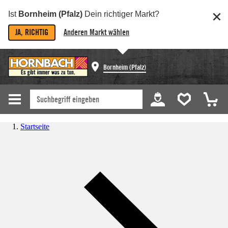
Ist
Bornheim (Pfalz)
Dein richtiger Markt?
JA, RICHTIG
Anderen Markt wählen
Bornheim (Pfalz)
Startseite