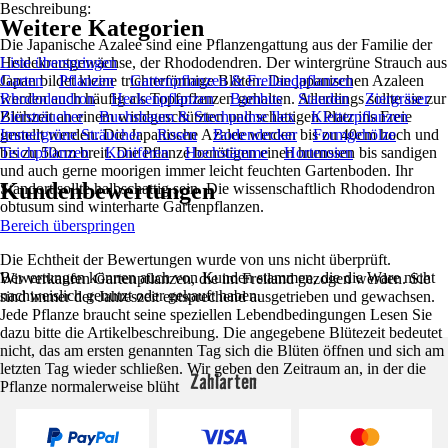
Beschreibung:
Weitere Kategorien
Die Japanische Azalee sind eine Pflanzengattung aus der Familie der
Heidekrautgewächse, der Rhododendren. Der wintergrüne Strauch aus
Liste überspringen
Japan bildet kleine trichterförmige Blüten. Die japanischen Azaleen
Garten
Pflanzen
Gartenpflanzen & Freilandpflanzen
werden auch häufig als Topfpflanzen gehalten. Allerdings sollte sie zur
Rhododendron
Heckenpflanzen
Bambus
Stauden
Ziergräser
Blühzeit an einem windgeschützten und schattigen Platz ins Freie
Ziersträucher
Buchsbaum & Stechpalme Ilex
Kletterpflanzen
gestellt werden. Die Japanische Azalee werden bis zu 40cm hoch und
Immergrüne Sträucher
Rosen
Bodendecker
Formgehölze
bis zu 50cm breit. Die Pflanze benötigen einen humosen bis sandigen
Teichpflanzen
Koniferen
Hochstämme
Hortensien
und auch gerne moorigen immer leicht feuchten Gartenboden. Ihr
Kundenbewertungen
Standort sollte halbschattig sein. Die wissenschaftlich Rhododendron
obtusum sind winterharte Gartenpflanzen.
Bereich überspringen
Die Echtheit der Bewertungen wurde von uns nicht überprüft.
Bewertungen können auch von Kunden stammen, die die Ware nicht
Wir verkaufen Gartenpflanzen, die im Freiland gezogen werden. Sie
nachweislich genutzt oder gekauft haben.
sind immer der Jahreszeit entsprechend ausgetrieben und gewachsen.
Jede Pflanze braucht seine speziellen Lebendbedingungen Lesen Sie
dazu bitte die Artikelbeschreibung. Die angegebene Blütezeit bedeutet
nicht, das am ersten genannten Tag sich die Blüten öffnen und sich am
letzten Tag wieder schließen. Wir geben den Zeitraum an, in der die
Zahlarten
Pflanze normalerweise blüht