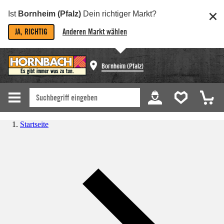
Ist
Bornheim (Pfalz)
Dein richtiger Markt?
JA, RICHTIG
Anderen Markt wählen
Bornheim (Pfalz)
Startseite