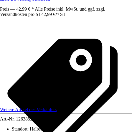
Preis — 42,99 € * Alle Preise inkl. MwSt. und ggf. zzgl.
Versandkosten pro ST
42,99 €
*
/
ST
Weitere Artikel des Verkäufers
Art.-Nr.
12638535
Standort
:
Halbschatten