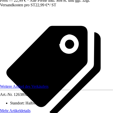
Preis — 22,99 € * Alle Preise inkl. MwSt. und ggf. zzgl.
Versandkosten pro ST
22,99 €
*
/
ST
Weitere Artikel des Verkäufers
Art.-Nr.
12638923
Standort
:
Halbschatten
Mehr Artikeldetails