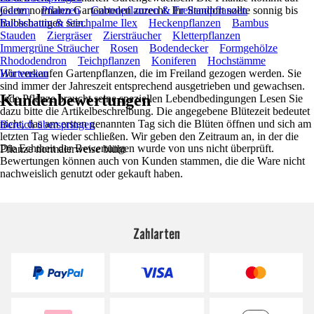
jedem normalen Gartenboden zurecht. Ihr Standort sollte sonnig bis
Garten
Pflanzen
Gartenpflanzen & Freilandpflanzen
halbschattigen sein.
Buchsbaum & Stechpalme Ilex
Heckenpflanzen
Bambus
Stauden
Ziergräser
Ziersträucher
Kletterpflanzen
Immergrüne Sträucher
Rosen
Bodendecker
Formgehölze
Rhododendron
Teichpflanzen
Koniferen
Hochstämme
Wir verkaufen Gartenpflanzen, die im Freiland gezogen werden. Sie
Hortensien
sind immer der Jahreszeit entsprechend ausgetrieben und gewachsen.
Kundenbewertungen
Jede Pflanze braucht seine speziellen Lebendbedingungen Lesen Sie
dazu bitte die Artikelbeschreibung. Die angegebene Blütezeit bedeutet
nicht, das am ersten genannten Tag sich die Blüten öffnen und sich am
Bereich überspringen
letzten Tag wieder schließen. Wir geben den Zeitraum an, in der die
Die Echtheit der Bewertungen wurde von uns nicht überprüft.
Pflanze normalerweise blüht
Bewertungen können auch von Kunden stammen, die die Ware nicht
nachweislich genutzt oder gekauft haben.
Zahlarten