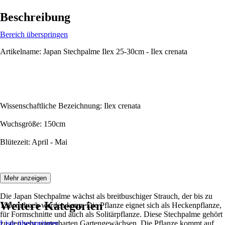
Beschreibung
Bereich überspringen
Artikelname: Japan Stechpalme Ilex 25-30cm - Ilex crenata
Wissenschaftliche Bezeichnung: Ilex crenata
Wuchsgröße: 150cm
Blütezeit: April - Mai
Beschreibung:
Mehr anzeigen
Die Japan Stechpalme wächst als breitbuschiger Strauch, der bis zu
Weitere Kategorien
150cm hoch werden kann. Die Pflanze eignet sich als Heckenpflanze,
für Formschnitte und auch als Solitärpflanze. Diese Stechpalme gehört
zu den sehr winterharten Gartengewächsen. Die Pflanze kommt auf
Liste überspringen