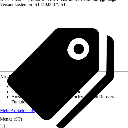
Versandkosten pro ST
149,00 €
*
/
ST
Art.-Nr.
12602004
Ausführung
:
Induktionskochfeld
Gerätemaß (BxT)
:
290 mm x 520 mm
Anzahl Kochzonen
:
2 Induktionskochzonen mit Booster-
Funktion
Mehr Artikeldetails
Menge (ST)