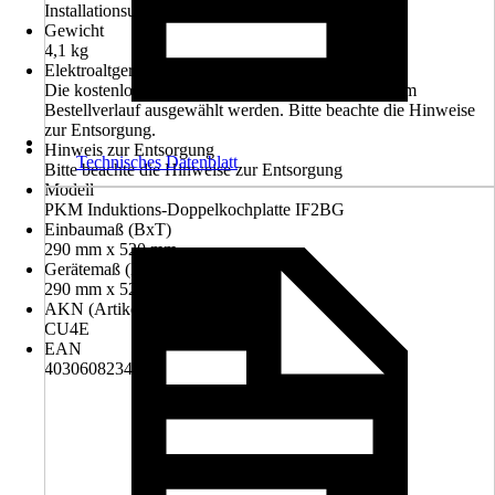
Installationsunternehmen durchgeführt werden
Gewicht
4,1 kg
Elektroaltgerät-Rücknahme
Die kostenlose Rückgabe des Elektro-Geräts kann im
Bestellverlauf ausgewählt werden. Bitte beachte die Hinweise
zur Entsorgung.
Hinweis zur Entsorgung
Technisches Datenblatt
Bitte beachte die Hinweise zur Entsorgung
Modell
PKM Induktions-Doppelkochplatte IF2BG
Einbaumaß (BxT)
290 mm x 520 mm
Gerätemaß (BxT)
290 mm x 520 mm
AKN (Artikelkurznummer)
CU4E
EAN
4030608234657