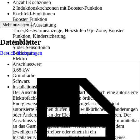
Anzahl Kochzonen
2 Induktionskochzonen mit Booster-Funktion
Kochfeld-Funktionen
Booster-Funktion
Kochfeld-Ausstattung
Mehr anzeigen
Timer,Restwärmeanzeige, Heizstufen 9 je Zone, Booster
Funktion, Kindersicherung
Datenblätter
Bedienung
Slider-Sensortouch
Bereich überspringen
Betriebsart
Elektro
Anschlusswert
3,68 kW
Grundfarbe
Schwarz
Installationshinweis
Der Anschluss an das Stromnetz darf nur durch eine autorisierte
Elektrofachkraft erfolgen, die beim örtlichen
Energieversorgungsunternehmen zugelassen ist. Nicht
autorisierte Personen dürfen keine willkürlichen Veränderungen
oder Änderungen an der Elektroinstallation vornehmen, Der
Anschluss von gasbetriebenen Haushaltsgeräten, die unmittelbar
an das Gasnetz angeschlossen werden, darf nur von dem
jeweiligen Netzbetreiber oder einem in ein
Installateurverzeichnis eines Netzbetreibers eingetragenes