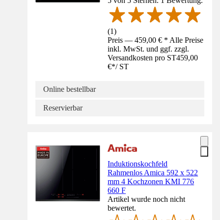
5 von 5 Sternen. 1 Bewertung.
(
1
)
Preis — 459,00 € * Alle Preise
inkl. MwSt. und ggf. zzgl.
Versandkosten pro ST
459,00
€
*
/
ST
Online bestellbar
Reservierbar
Induktionskochfeld
Rahmenlos Amica 592 x 522
mm 4 Kochzonen KMI 776
660 F
Artikel wurde noch nicht
bewertet.