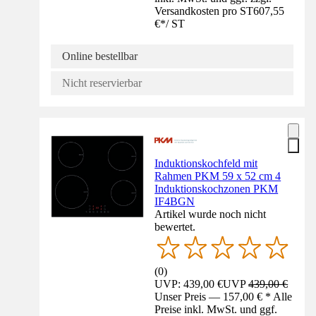
Versandkosten pro ST
607,55
€
*
/
ST
Online bestellbar
Nicht reservierbar
Induktionskochfeld mit
Rahmen PKM 59 x 52 cm 4
Induktionskochzonen PKM
IF4BGN
Artikel wurde noch nicht
bewertet.
(
0
)
UVP: 439,00 €
UVP
439,00 €
Unser Preis — 157,00 € * Alle
Preise inkl. MwSt. und ggf.