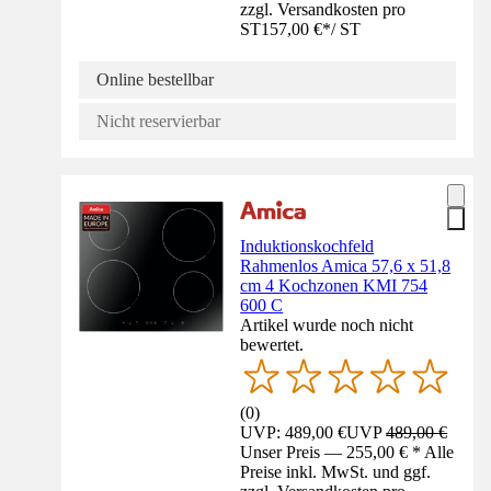
zzgl. Versandkosten pro
ST
157,00 €
*
/
ST
Online bestellbar
Nicht reservierbar
Induktionskochfeld
Rahmenlos Amica 57,6 x 51,8
cm 4 Kochzonen KMI 754
600 C
Artikel wurde noch nicht
bewertet.
(
0
)
UVP: 489,00 €
UVP
489,00 €
Unser Preis — 255,00 € * Alle
Preise inkl. MwSt. und ggf.