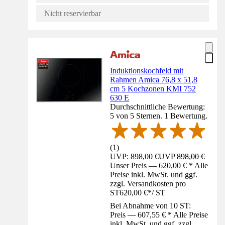
Nicht reservierbar
Induktionskochfeld mit
Rahmen Amica 76,8 x 51,8
cm 5 Kochzonen KMI 752
630 E
Durchschnittliche Bewertung:
5 von 5 Sternen. 1 Bewertung.
(
1
)
UVP: 898,00 €
UVP
898,00 €
Unser Preis — 620,00 € * Alle
Preise inkl. MwSt. und ggf.
zzgl. Versandkosten pro
ST
620,00 €
*
/
ST
Bei Abnahme von 10 ST:
Preis — 607,55 € * Alle Preise
inkl. MwSt. und ggf. zzgl.