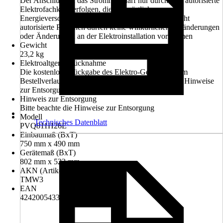
Der Anschluss an das Stromnetz darf nur durch eine autorisierte
Elektrofachkraft erfolgen, die beim örtlichen
Energieversorgungsunternehmen zugelassen ist. Nicht
autorisierte Personen dürfen keine willkürlichen Veränderungen
oder Änderungen an der Elektroinstallation vornehmen
Gewicht
23,2 kg
Elektroaltgerät-Rücknahme
Die kostenlose Rückgabe des Elektro-Geräts kann im
Bestellverlauf ausgewählt werden. Bitte beachte die Hinweise
zur Entsorgung.
Hinweis zur Entsorgung
Bitte beachte die Hinweise zur Entsorgung
Modell
Technisches Datenblatt
PVQ811H26E
Einbaumaß (BxT)
750 mm x 490 mm
Gerätemaß (BxT)
802 mm x 522 mm
AKN (Artikelkurznummer)
TMW3
EAN
4242005433612