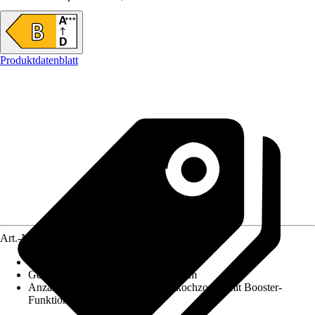
Produktdatenblatt
Art.-Nr.
12351303
Ausführung
:
Induktionskochfeld
Gerätemaß (BxT)
:
802 mm x 522 mm
Anzahl Kochzonen
:
2 Induktionskochzonen mit Booster-
Funktion