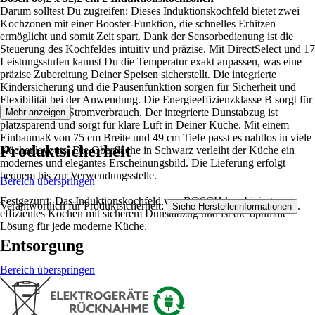
Darum solltest Du zugreifen: Dieses Induktionskochfeld bietet zwei
Kochzonen mit einer Booster-Funktion, die schnelles Erhitzen
ermöglicht und somit Zeit spart. Dank der Sensorbedienung ist die
Steuerung des Kochfeldes intuitiv und präzise. Mit DirectSelect und 17
Leistungsstufen kannst Du die Temperatur exakt anpassen, was eine
präzise Zubereitung Deiner Speisen sicherstellt. Die integrierte
Kindersicherung und die Pausenfunktion sorgen für Sicherheit und
Flexibilität bei der Anwendung. Die Energieeffizienzklasse B sorgt für
einen geringen Stromverbrauch. Der integrierte Dunstabzug ist
Mehr anzeigen
platzsparend und sorgt für klare Luft in Deiner Küche. Mit einem
Einbaumaß von 75 cm Breite und 49 cm Tiefe passt es nahtlos in viele
Produktsicherheit
Küchenlayouts. Die Oberfläche in Schwarz verleiht der Küche ein
modernes und elegantes Erscheinungsbild. Die Lieferung erfolgt
bequem bis zur Verwendungsstelle.
Bereich überspringen
Festgezurrt: Das Induktionskochfeld von BOSCH kombiniert
Verantwortlich für Produktsicherheit:
.
Siehe Herstellerinformationen
effizientes Kochen mit sicherem Dunstabzug und ist die optimale
Lösung für jede moderne Küche.
Entsorgung
Bereich überspringen