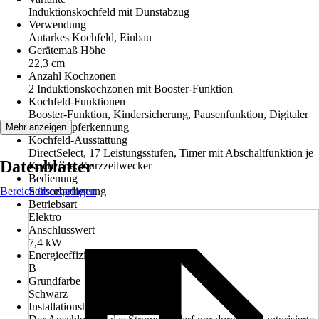
Induktionskochfeld mit Dunstabzug
Verwendung
Autarkes Kochfeld, Einbau
Gerätemaß Höhe
22,3 cm
Anzahl Kochzonen
2 Induktionskochzonen mit Booster-Funktion
Kochfeld-Funktionen
Booster-Funktion, Kindersicherung, Pausenfunktion, Digitaler
Timer, Topferkennung
Mehr anzeigen
Kochfeld-Ausstattung
DirectSelect, 17 Leistungsstufen, Timer mit Abschaltfunktion je
Datenblätter
Kochzone, Kurzzeitwecker
Bedienung
Bereich überspringen
Sensorbedienung
Betriebsart
Elektro
Anschlusswert
7,4 kW
Energieeffizienzklasse
B
Grundfarbe
Schwarz
Installationshinweis