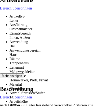
Artikeldetails
Bereich überspringen
Artikeltyp
Leiter
Ausführung
Obstbaumleiter
Einsatzbereich
Innen, Außen
Anwendung
Bau
Anwendungsbereich
Haus
Räume
Treppenhaus
Leiternart
Mehrzweckleiter
Zielgruppe
Mehr anzeigen
Heimwerker, Profi, Privat
Material
Beschreibung
Aluminium
Anzahl Sprossen/Stufen
Bereich überspringen
14
Arbeitshöhe
nach DIN 68363 Leiter frei stehend verwendbar 2 Stützen aus
4,95 m