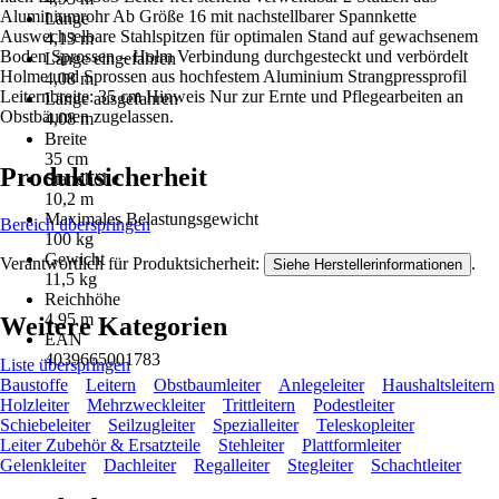
Aluminiumrohr Ab Größe 16 mit nachstellbarer Spannkette
Länge
Auswechselbare Stahlspitzen für optimalen Stand auf gewachsenem
4,13 m
Boden Sprossen – Holm Verbindung durchgesteckt und verbördelt
Länge eingefahren
Holme und Sprossen aus hochfestem Aluminium Strangpressprofil
4,08 m
Leiternbreite: 35 cm Hinweis Nur zur Ernte und Pflegearbeiten an
Länge ausgefahren
Obstbäumen zugelassen.
4,08 m
Breite
35 cm
Produktsicherheit
Standhöhe
10,2 m
Maximales Belastungsgewicht
Bereich überspringen
100 kg
Gewicht
Verantwortlich für Produktsicherheit:
.
Siehe Herstellerinformationen
11,5 kg
Reichhöhe
4,95 m
Weitere Kategorien
EAN
4039665001783
Liste überspringen
Baustoffe
Leitern
Obstbaumleiter
Anlegeleiter
Haushaltsleitern
Holzleiter
Mehrzweckleiter
Trittleitern
Podestleiter
Schiebeleiter
Seilzugleiter
Spezialleiter
Teleskopleiter
Leiter Zubehör & Ersatzteile
Stehleiter
Plattformleiter
Gelenkleiter
Dachleiter
Regalleiter
Stegleiter
Schachtleiter