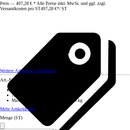
Preis — 497,28 € * Alle Preise inkl. MwSt. und ggf. zzgl.
Versandkosten pro ST
497,28 €
*
/
ST
Weitere Artikel des Verkäufers
Art.-Nr.
12670716
Anzahl Sprossen/Stufen
:
14
Arbeitshöhe
:
4,95 m
Maximales Belastungsgewicht
:
100 kg
Mehr Artikeldetails
Menge (ST)