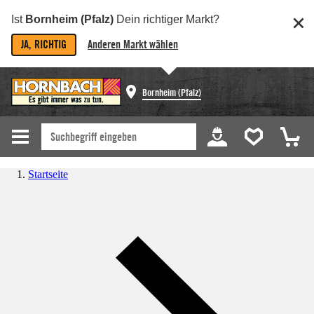
Ist
Bornheim (Pfalz)
Dein richtiger Markt?
JA, RICHTIG
Anderen Markt wählen
Bornheim (Pfalz)
Startseite