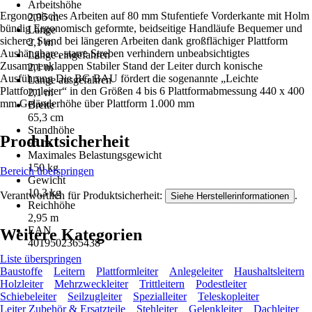
Arbeitshöhe
Ergonomisches Arbeiten auf 80 mm Stufentiefe Vorderkante mit Holm
2,95 m
bündig Ergonomisch geformte, beidseitige Handläufe Bequemer und
Länge
sicherer Stand bei längeren Arbeiten dank großflächiger Plattform
2,1 m
Aushängbare, starre Streben verhindern unbeabsichtigtes
Länge eingefahren
Zusammenklappen Stabiler Stand der Leiter durch konische
2,1 m
Ausführung Die BG BAU fördert die sogenannte „Leichte
Länge ausgefahren
Plattformleiter“ in den Größen 4 bis 6 Plattformabmessung 440 x 400
2,1 m
mm Geländerhöhe über Plattform 1.000 mm
Breite
65,3 cm
Standhöhe
Produktsicherheit
95 m
Maximales Belastungsgewicht
150 kg
Bereich überspringen
Gewicht
10,3 kg
Verantwortlich für Produktsicherheit:
.
Siehe Herstellerinformationen
Reichhöhe
2,95 m
EAN
Weitere Kategorien
4019502365438
Liste überspringen
Baustoffe
Leitern
Plattformleiter
Anlegeleiter
Haushaltsleitern
Holzleiter
Mehrzweckleiter
Trittleitern
Podestleiter
Schiebeleiter
Seilzugleiter
Spezialleiter
Teleskopleiter
Leiter Zubehör & Ersatzteile
Stehleiter
Gelenkleiter
Dachleiter