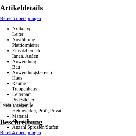
Artikeldetails
Bereich überspringen
Artikeltyp
Leiter
Ausführung
Plattformleiter
Einsatzbereich
Innen, Außen
Anwendung
Bau
Anwendungsbereich
Haus
Räume
Treppenhaus
Leiternart
Podestleiter
Zielgruppe
Mehr anzeigen
Heimwerker, Profi, Privat
Material
Beschreibung
Aluminium
Anzahl Sprossen/Stufen
Bereich überspringen
4