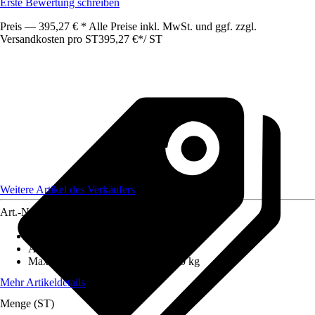
Erste Bewertung schreiben
Preis — 395,27 € * Alle Preise inkl. MwSt. und ggf. zzgl.
Versandkosten pro ST
395,27 €
*
/
ST
Weitere Artikel des Verkäufers
Art.-Nr.
12660159
Anzahl Sprossen/Stufen
:
4
Arbeitshöhe
:
2,95 m
Maximales Belastungsgewicht
:
150 kg
Mehr Artikeldetails
Menge (ST)