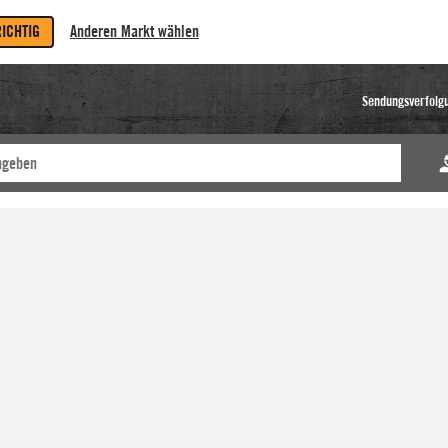
RICHTIG
Anderen Markt wählen
Sendungsverfolg