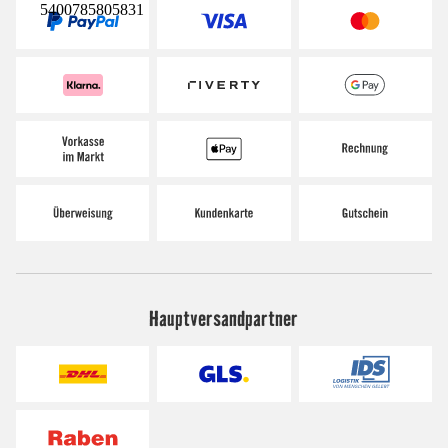
5400785805831
Hauptversandpartner