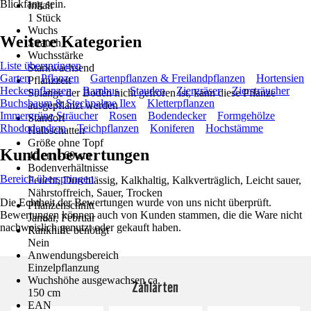
Blickfang sein.
Inhalt
1 Stück
Wuchs
Weitere Kategorien
Strauch
Wuchsstärke
Liste überspringen
Starkwachsend
Garten
Pflanzen
Gartenpflanzen & Freilandpflanzen
Hortensien
Pflanzzeit
Heckenpflanzen
Bambus
Stauden
Ziergräser
Ziersträucher
Solange der Boden nicht gefroren ist, kann diese Pflanze
Buchsbaum & Stechpalme Ilex
Kletterpflanzen
ausgepflanzt werden
Immergrüne Sträucher
Rosen
Bodendecker
Formgehölze
Standort
Rhododendron
Teichpflanzen
Koniferen
Hochstämme
Halbschatten
Größe ohne Topf
Kundenbewertungen
40 cm - 60 cm
Bodenverhältnisse
Bereich überspringen
Feucht, Durchlässig, Kalkhaltig, Kalkverträglich, Leicht sauer,
Nährstoffreich, Sauer, Trocken
Die Echtheit der Bewertungen wurde von uns nicht überprüft.
Pflanzenschnitt
Bewertungen können auch von Kunden stammen, die die Ware nicht
Januar, Februar
nachweislich genutzt oder gekauft haben.
Rankhilfe benötigt
Nein
Anwendungsbereich
Einzelpflanzung
Wuchshöhe ausgewachsen ca.
Zahlarten
150 cm
EAN