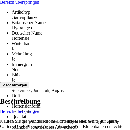
Bereich überspringen
Artikeltyp
Gartenpflanze
Botanischer Name
Hydrangea
Deutscher Name
Hortensie
Winterhart
Ja
Mehrjährig
Ja
Immergrün
Nein
Blüte
Ja
Blütezeit
Mehr anzeigen
September, Juni, Juli, August
Duft
Beschreibung
Leicht
Hortensienform
Bereich überspringen
Tellerhortensie
Qualität
Kaufen Sie die wunderschöne Hortensie 'Teller White' für Ihren
Im Topf gewachsen – vollständig durchwurzelt, ganzjährig
Garten. Diese Pflanze wird mit ihren weißen Blütenbällen ein echter
pflanzbar, sehr sicheres Anwachsen