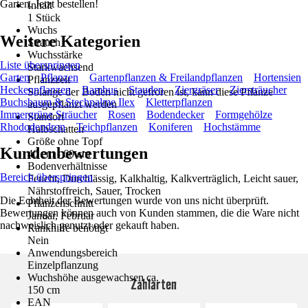
Garten. Jetzt bestellen!
Inhalt
1 Stück
Wuchs
Weitere Kategorien
Strauch
Wuchsstärke
Liste überspringen
Starkwachsend
Garten
Pflanzen
Gartenpflanzen & Freilandpflanzen
Hortensien
Pflanzzeit
Heckenpflanzen
Bambus
Stauden
Ziergräser
Ziersträucher
Solange der Boden nicht gefroren ist, kann diese Pflanze
Buchsbaum & Stechpalme Ilex
Kletterpflanzen
ausgepflanzt werden
Immergrüne Sträucher
Rosen
Bodendecker
Formgehölze
Standort
Rhododendron
Teichpflanzen
Koniferen
Hochstämme
Halbschatten
Größe ohne Topf
Kundenbewertungen
40 cm - 60 cm
Bodenverhältnisse
Bereich überspringen
Feucht, Durchlässig, Kalkhaltig, Kalkverträglich, Leicht sauer,
Nährstoffreich, Sauer, Trocken
Die Echtheit der Bewertungen wurde von uns nicht überprüft.
Pflanzenschnitt
Bewertungen können auch von Kunden stammen, die die Ware nicht
Januar, Februar
nachweislich genutzt oder gekauft haben.
Rankhilfe benötigt
Nein
Anwendungsbereich
Einzelpflanzung
Wuchshöhe ausgewachsen ca.
Zahlarten
150 cm
EAN