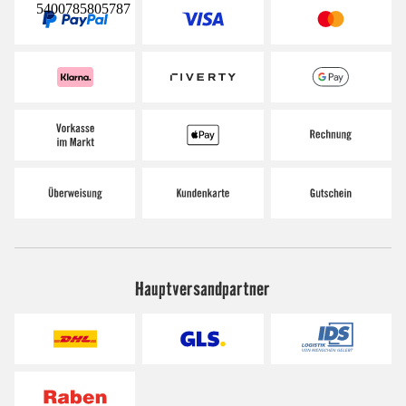
5400785805787
Hauptversandpartner