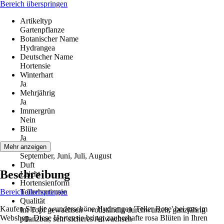
Bereich überspringen
Artikeltyp
Gartenpflanze
Botanischer Name
Hydrangea
Deutscher Name
Hortensie
Winterhart
Ja
Mehrjährig
Ja
Immergrün
Nein
Blüte
Ja
Blütezeit
Mehr anzeigen
September, Juni, Juli, August
Duft
Beschreibung
Leicht
Hortensienform
Bereich überspringen
Tellerhortensie
Qualität
Kaufen Sie die wunderschöne Hydrangea 'Teller Rose' bei uns im
Im Topf gewachsen – vollständig durchwurzelt, ganzjährig
Webshop. Diese Hortensie bringt zauberhafte rosa Blüten in Ihren
pflanzbar, sehr sicheres Anwachsen