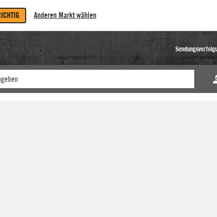
RICHTIG
Anderen Markt wählen
Sendungsverfolg