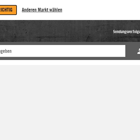
RICHTIG
Anderen Markt wählen
Sendungsverfolg