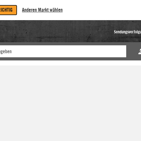
RICHTIG
Anderen Markt wählen
Sendungsverfolg