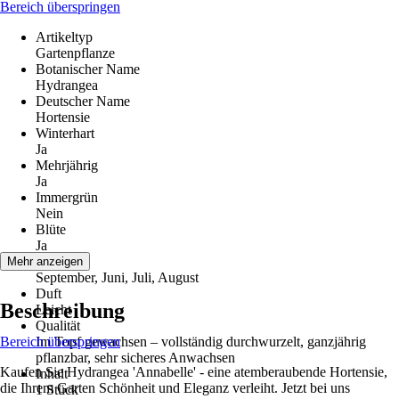
Bereich überspringen
Artikeltyp
Gartenpflanze
Botanischer Name
Hydrangea
Deutscher Name
Hortensie
Winterhart
Ja
Mehrjährig
Ja
Immergrün
Nein
Blüte
Ja
Blütezeit
Mehr anzeigen
September, Juni, Juli, August
Duft
Beschreibung
Leicht
Qualität
Bereich überspringen
Im Topf gewachsen – vollständig durchwurzelt, ganzjährig
pflanzbar, sehr sicheres Anwachsen
Kaufen Sie Hydrangea 'Annabelle' - eine atemberaubende Hortensie,
Inhalt
die Ihrem Garten Schönheit und Eleganz verleiht. Jetzt bei uns
1 Stück