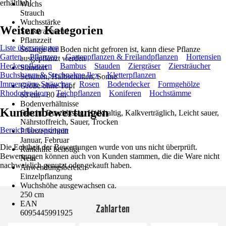
erhältlich!
Wuchs
Strauch
Wuchsstärke
Weitere Kategorien
Starkwachsend
Pflanzzeit
Liste überspringen
Solange der Boden nicht gefroren ist, kann diese Pflanze
Garten
Pflanzen
Gartenpflanzen & Freilandpflanzen
Hortensien
ausgepflanzt werden
Heckenpflanzen
Bambus
Stauden
Ziergräser
Ziersträucher
Standort
Buchsbaum & Stechpalme Ilex
Kletterpflanzen
Schatten, Halbschatten, Sonne
Immergrüne Sträucher
Rosen
Bodendecker
Formgehölze
Größe ohne Topf
Rhododendron
Teichpflanzen
Koniferen
Hochstämme
60 cm - 80 cm
Bodenverhältnisse
Kundenbewertungen
Feucht, Durchlässig, Kalkhaltig, Kalkverträglich, Leicht sauer,
Nährstoffreich, Sauer, Trocken
Bereich überspringen
Pflanzenschnitt
Januar, Februar
Die Echtheit der Bewertungen wurde von uns nicht überprüft.
Rankhilfe benötigt
Bewertungen können auch von Kunden stammen, die die Ware nicht
Nein
nachweislich genutzt oder gekauft haben.
Anwendungsbereich
Einzelpflanzung
Wuchshöhe ausgewachsen ca.
250 cm
EAN
Zahlarten
6095445991925