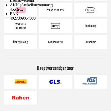
Laufabwerfend
AKN (Artikelkurznummer)
45XG
EAN
4027309054080
Hauptversandpartner