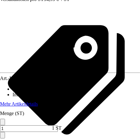
Art.-Nr.
10735448
Standort
:
Halbschatten, Sonne
Immergrün
:
Nein
Mehr Artikeldetails
Menge (ST)
1 ST