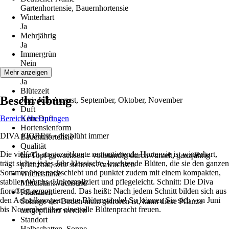
Gartenhortensie, Bauernhortensie
Winterhart
Ja
Mehrjährig
Ja
Immergrün
Nein
Blüte
Mehr anzeigen
Ja
Blütezeit
Beschreibung
Juni, Juli, August, September, Oktober, November
Duft
Bereich überspringen
Kein Duft
Hortensienform
DIVA FIORE® - die blüht immer
Bauernhortensie
Qualität
Die vielfach ausgezeichnete remontierende Hortensie ist winterhart,
Im Topf gewachsen – vollständig durchwurzelt, ganzjährig
trägt sicher jedes Jahr klassische, leuchtende Blüten, die sie den ganzen
pflanzbar, sehr sicheres Anwachsen
Sommer über nachschiebt und punktet zudem mit einem kompakten,
Wuchsstärke
stabilen Wuchs. Unkompliziert und pflegeleicht. Schnitt: Die Diva
Mittelstarkwachsend
fiore® ist remontierend. Das heißt: Nach jedem Schnitt bilden sich aus
Pflanzzeit
den Achselknospen neue Blütenstände! So können Sie sich von Juni
Solange der Boden nicht gefroren ist, kann diese Pflanze
bis November über eine tolle Blütenpracht freuen.
ausgepflanzt werden
Standort
Halbschatten, Sonne