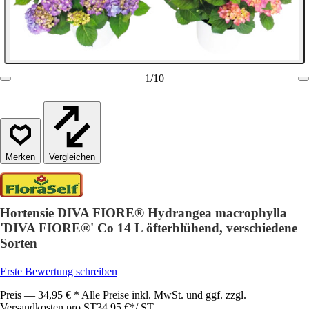
1
/
10
Vergleichen
Hortensie DIVA FIORE® Hydrangea macrophylla
'DIVA FIORE®' Co 14 L öfterblühend, verschiedene
Sorten
Erste Bewertung schreiben
Preis — 34,95 € * Alle Preise inkl. MwSt. und ggf. zzgl.
Versandkosten pro ST
34,95 €
*
/
ST