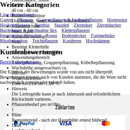
Weitere Kategorien
Größe ohne Topf
40 cm - 60 cm
Liste überspringen
Bodenverhältnisse
Garten
Pflanzen
Gartenpflanzen & Freilandpflanzen
Hortensien
Durchlässig, Sauer, Humos, Nährstoffreich
Heckenpflanzen
Bambus
Stauden
Ziergräser
Ziersträucher
Pflanzenschnitt
Buchsbaum & Stechpalme Ilex
Kletterpflanzen
März, April
Immergrüne Sträucher
Rosen
Bodendecker
Formgehölze
Rankhilfe benötigt
Rhododendron
Teichpflanzen
Koniferen
Hochstämme
Nein
Benötigt Kletterhilfe
Kundenbewertungen
Benötigt keine Kletterhilfe
Anwendungsbereich
Bereich überspringen
Einzelpflanzung, Gruppenpflanzung, Kübelbepflanzung
Wuchshöhe ausgewachsen ca.
Die Echtheit der Bewertungen wurde von uns nicht überprüft.
100 cm
Bewertungen können auch von Kunden stammen, die die Ware nicht
Winterhärtezone
nachweislich genutzt oder gekauft haben.
Zone 6: -23,4 bis -17,8 °C
Hinweis
Die Liefergröße kann je nach Jahreszeit und erforderlichem
Rückschnitt variieren.
Pflanzenbedarf pro m²/lfm
Zahlarten
1
Blüte
Remontierend - nach der Hauptblüte erneut blühend
Laub