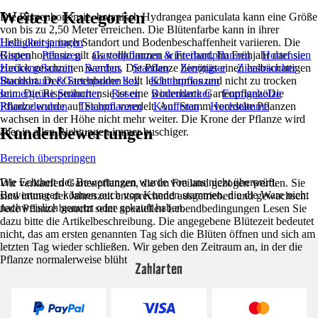
Weitere Kategorien
Die Rispenhortensie, botanisch Hydrangea paniculata kann eine Größe
von bis zu 2,50 Meter erreichen. Die Blütenfarbe kann in ihrer
Helligkeit ja nach Standort und Bodenbeschaffenheit variieren. Die
Liste überspringen
Rispenhortensie gilt als vollkommen winterhart. Im Frühjahr darf sie
Garten
Pflanzen
Gartenpflanzen & Freilandpflanzen
Hortensien
zurück geschnitten werden. Die Pflanze benötigt einen halbschattigen
Heckenpflanzen
Bambus
Stauden
Ziergräser
Ziersträucher
Standort. Der Gartenboden sollt leicht humos und nicht zu trocken
Buchsbaum & Stechpalme Ilex
Kletterpflanzen
sein. Die Rispenhortensie ist eine winterharte GartenpflanzeDie
Immergrüne Sträucher
Rosen
Bodendecker
Formgehölze
Pflanze wurde auf Stamm veredelt. Auf Stamm veredelte Pflanzen
Rhododendron
Teichpflanzen
Koniferen
Hochstämme
wachsen in der Höhe nicht mehr weiter. Die Krone der Pflanze wird
Kundenbewertungen
aber in allen Richtungen immer buschiger.
Bereich überspringen
Die Echtheit der Bewertungen wurde von uns nicht überprüft.
Wir verkaufen Gartenpflanzen, die im Freiland gezogen werden. Sie
Bewertungen können auch von Kunden stammen, die die Ware nicht
sind immer der Jahreszeit entsprechend ausgetrieben und gewachsen.
nachweislich genutzt oder gekauft haben.
Jede Pflanze braucht seine speziellen Lebendbedingungen Lesen Sie
dazu bitte die Artikelbeschreibung. Die angegebene Blütezeit bedeutet
nicht, das am ersten genannten Tag sich die Blüten öffnen und sich am
letzten Tag wieder schließen. Wir geben den Zeitraum an, in der die
Pflanze normalerweise blüht
Zahlarten