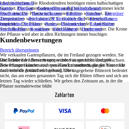
erhalten bleiben. Die Rhododendren benötigen einen halbschattigen
Liste überspringen
Standort. Der Gartenboden sollte sandig bis humos und immer leicht
Garten
Pflanzen
Gartenpflanzen & Freilandpflanzen
feucht sein. Die Pflanze ist in unseren Breiten winterhart. Bei
Rhododendron
Heckenpflanzen
Bambus
Stauden
Ziergräser
Temperaturen weiter unter 20° C ist doch ein Winterschutz zu
Ziersträucher
Buchsbaum & Stechpalme Ilex
Kletterpflanzen
empfehlen. Die Pflanze wurde auf Stamm veredelt. Auf Stamm
Immergrüne Sträucher
Rosen
Bodendecker
Formgehölze
veredelte Pflanzen wachsen in der Höhe nicht mehr weiter. Die Krone
Teichpflanzen
Koniferen
Hochstämme
Hortensien
der Pflanze wird aber in allen Richtungen immer buschiger.
Kundenbewertungen
Bereich überspringen
Wir verkaufen Gartenpflanzen, die im Freiland gezogen werden. Sie
Die Echtheit der Bewertungen wurde von uns nicht überprüft.
sind immer der Jahreszeit entsprechend ausgetrieben und gewachsen.
Bewertungen können auch von Kunden stammen, die die Ware nicht
Jede Pflanze braucht seine speziellen Lebendbedingungen Lesen Sie
nachweislich genutzt oder gekauft haben.
dazu bitte die Artikelbeschreibung. Die angegebene Blütezeit bedeutet
nicht, das am ersten genannten Tag sich die Blüten öffnen und sich am
letzten Tag wieder schließen. Wir geben den Zeitraum an, in der die
Pflanze normalerweise blüht
Zahlarten