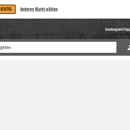
RICHTIG
Anderen Markt wählen
Sendungsverfolg