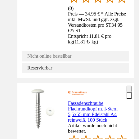
(
0
)
Preis — 34,95 € * Alle Preise
inkl. MwSt. und ggf. zzgl.
Versandkosten pro ST
34,95
€
*
/
ST
Entspricht 11,81 € pro
kg
(
11,81 €
/
kg
)
Nicht online bestellbar
Reservierbar
Fassadenschraube
Flachrundkopf m. I-Stern
5,5x55 mm Edelstahl A4
reinweiß, 100 Stück
Artikel wurde noch nicht
bewertet.