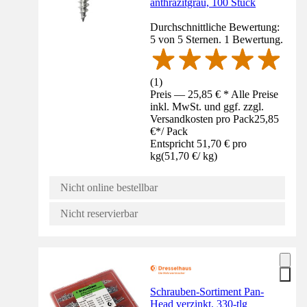
anthrazitgrau, 100 Stück
Durchschnittliche Bewertung:
5 von 5 Sternen. 1 Bewertung.
(
1
)
Preis — 25,85 € * Alle Preise
inkl. MwSt. und ggf. zzgl.
Versandkosten pro Pack
25,85
€
*
/
Pack
Entspricht 51,70 € pro
kg
(
51,70 €
/
kg
)
Nicht online bestellbar
Nicht reservierbar
Schrauben-Sortiment Pan-
Head verzinkt, 330-tlg