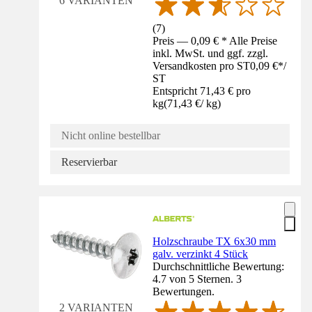
6 VARIANTEN
(
7
)
Preis — 0,09 € * Alle Preise
inkl. MwSt. und ggf. zzgl.
Versandkosten pro ST
0,09 €
*
/
ST
Entspricht 71,43 € pro
kg
(
71,43 €
/
kg
)
Nicht online bestellbar
Reservierbar
Holzschraube TX 6x30 mm
galv. verzinkt 4 Stück
Durchschnittliche Bewertung:
4.7 von 5 Sternen. 3
Bewertungen.
2 VARIANTEN