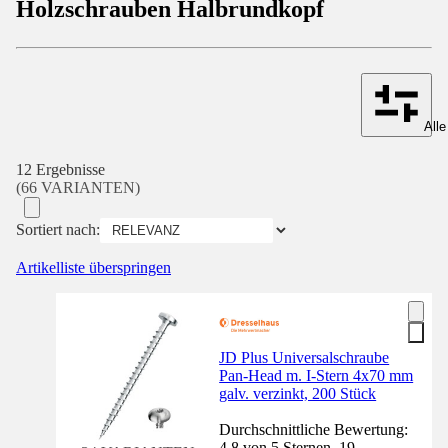
Holzschrauben Halbrundkopf
Alle
12 Ergebnisse
(66 VARIANTEN)
Sortiert nach:
Artikelliste überspringen
JD Plus Universalschraube
Pan-Head m. I-Stern 4x70 mm
galv. verzinkt, 200 Stück
Durchschnittliche Bewertung:
4.8 von 5 Sternen. 19