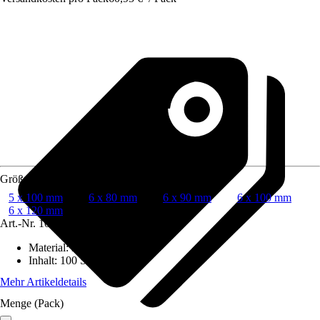
Größe
5 x 100 mm
6 x 80 mm
6 x 90 mm
6 x 100 mm
6 x 120 mm
Art.-Nr.
10434385
Material
:
Edelstahl, A2
Inhalt
:
100 Stück
Mehr Artikeldetails
Menge (Pack)