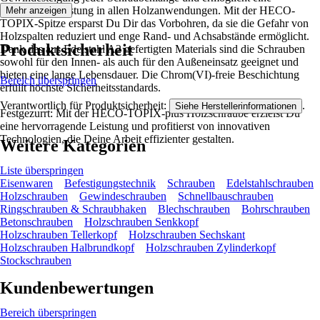
erstklassige Leistung in allen Holzanwendungen. Mit der HECO-
Mehr anzeigen
TOPIX-Spitze ersparst Du Dir das Vorbohren, da sie die Gefahr von
Holzspalten reduziert und enge Rand- und Achsabstände ermöglicht.
Produktsicherheit
Dank des aus Edelstahl A2 gefertigten Materials sind die Schrauben
sowohl für den Innen- als auch für den Außeneinsatz geeignet und
bieten eine lange Lebensdauer. Die Chrom(VI)-freie Beschichtung
Bereich überspringen
erfüllt höchste Sicherheitsstandards.
Verantwortlich für Produktsicherheit:
.
Siehe Herstellerinformationen
Festgezurrt: Mit der HECO-TOPIX-plus Holzschraube erzielst Du
eine hervorragende Leistung und profitierst von innovativen
Technologien, die Deine Arbeit effizienter gestalten.
Weitere Kategorien
Liste überspringen
Eisenwaren
Befestigungstechnik
Schrauben
Edelstahlschrauben
Holzschrauben
Gewindeschrauben
Schnellbauschrauben
Ringschrauben & Schraubhaken
Blechschrauben
Bohrschrauben
Betonschrauben
Holzschrauben Senkkopf
Holzschrauben Tellerkopf
Holzschrauben Sechskant
Holzschrauben Halbrundkopf
Holzschrauben Zylinderkopf
Stockschrauben
Kundenbewertungen
Bereich überspringen