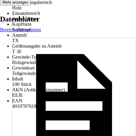
Anwendungsbereich
Mehr anzeigen
Holz
Einsatzbereich
Datenblätter
Außen, Innen
Kopfform
Bereich überspringen
Senkkopf
Antrieb
TX
Größenangabe zu Antrieb
T 30
Gewinde-Typ
Holzgewinde
Gewindeart
Teilgewinde
Inhalt
100 Stück
AKN (Artikelkurznummer)
EEJE
EAN
4019787618335