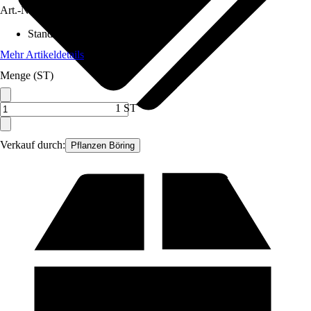
Art.-Nr.
12385406
Standort
:
Halbschatten, Sonne
Mehr Artikeldetails
Menge (ST)
1 ST
Verkauf durch:
Pflanzen Böring