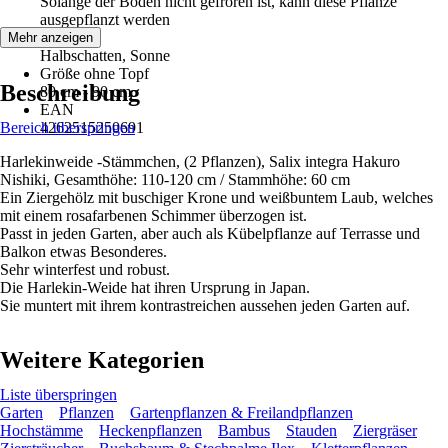
Solange der Boden nicht gefroren ist, kann diese Pflanze
ausgepflanzt werden
Standort
Mehr anzeigen
Halbschatten, Sonne
Größe ohne Topf
Beschreibung
80 cm - 90 cm
EAN
Bereich überspringen
4262515250691
Harlekinweide -Stämmchen, (2 Pflanzen), Salix integra Hakuro
Nishiki, Gesamthöhe: 110-120 cm / Stammhöhe: 60 cm
Ein Ziergehölz mit buschiger Krone und weißbuntem Laub, welches
mit einem rosafarbenen Schimmer überzogen ist.
Passt in jeden Garten, aber auch als Kübelpflanze auf Terrasse und
Balkon etwas Besonderes.
Sehr winterfest und robust.
Die Harlekin-Weide hat ihren Ursprung in Japan.
Sie muntert mit ihrem kontrastreichen aussehen jeden Garten auf.
Weitere Kategorien
Liste überspringen
Garten
Pflanzen
Gartenpflanzen & Freilandpflanzen
Hochstämme
Heckenpflanzen
Bambus
Stauden
Ziergräser