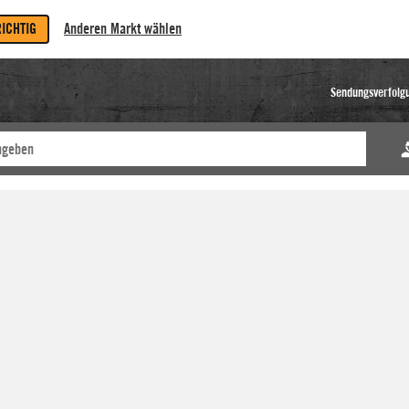
RICHTIG
Anderen Markt wählen
Sendungsverfolg