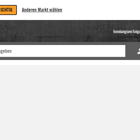
RICHTIG
Anderen Markt wählen
Sendungsverfolg