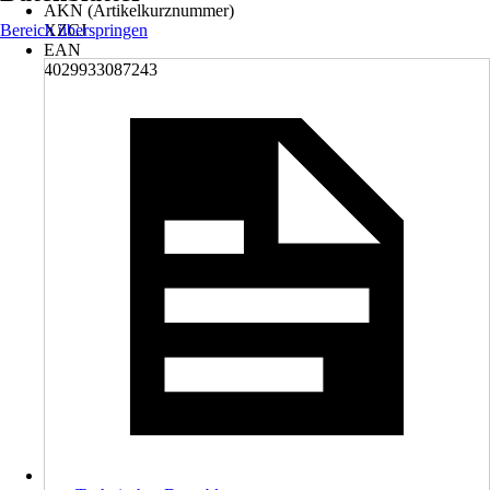
AKN (Artikelkurznummer)
Bereich überspringen
XZCJ
EAN
4029933087243