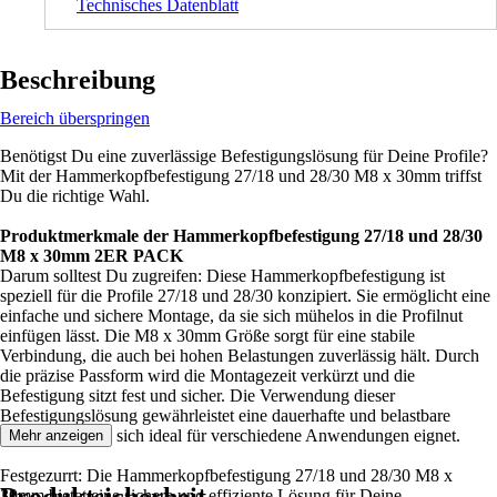
Technisches Datenblatt
Beschreibung
Bereich überspringen
Benötigst Du eine zuverlässige Befestigungslösung für Deine Profile?
Mit der Hammerkopfbefestigung 27/18 und 28/30 M8 x 30mm triffst
Du die richtige Wahl.
Produktmerkmale der Hammerkopfbefestigung 27/18 und 28/30
M8 x 30mm 2ER PACK
Darum solltest Du zugreifen: Diese Hammerkopfbefestigung ist
speziell für die Profile 27/18 und 28/30 konzipiert. Sie ermöglicht eine
einfache und sichere Montage, da sie sich mühelos in die Profilnut
einfügen lässt. Die M8 x 30mm Größe sorgt für eine stabile
Verbindung, die auch bei hohen Belastungen zuverlässig hält. Durch
die präzise Passform wird die Montagezeit verkürzt und die
Befestigung sitzt fest und sicher. Die Verwendung dieser
Befestigungslösung gewährleistet eine dauerhafte und belastbare
Verbindung, die sich ideal für verschiedene Anwendungen eignet.
Mehr anzeigen
Festgezurrt: Die Hammerkopfbefestigung 27/18 und 28/30 M8 x
30mm bietet eine sichere und effiziente Lösung für Deine