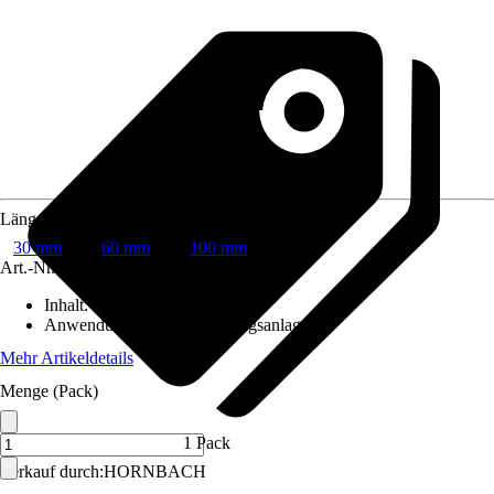
Länge
30 mm
60 mm
100 mm
Art.-Nr.
6460428
Inhalt
:
2 Stück
Anwendungsbereich
:
Heizungsanlage
Mehr Artikeldetails
Menge (Pack)
1 Pack
Verkauf durch:
HORNBACH