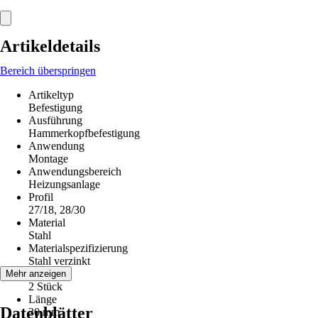
Artikeldetails
Bereich überspringen
Artikeltyp
Befestigung
Ausführung
Hammerkopfbefestigung
Anwendung
Montage
Anwendungsbereich
Heizungsanlage
Profil
27/18, 28/30
Material
Stahl
Materialspezifizierung
Stahl verzinkt
Inhalt
Mehr anzeigen
2 Stück
Länge
Datenblätter
30 mm