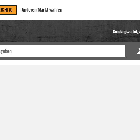
RICHTIG
Anderen Markt wählen
Sendungsverfolg