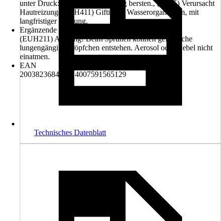
unter Druck: kann bei Erwärmung bersten., (H315) Verursacht
Hautreizungen., (H411) Giftig für Wasserorganismen, mit
langfristiger Wirkung.
Ergänzende Gefahrenmerkmale (EUH-Sätze)
(EUH211) Achtung! Beim Sprühen können gefährliche
lungengängige Tröpfchen entstehen. Aerosol oder Nebel nicht
einatmen.
EAN
2003823684004, 4007591565129
Technisches Datenblatt