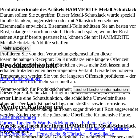
Produktmerkmale des Artikels HAMMERITE Metall-Schutzlack
Darum sollten Sie zugreifen: Dieser Metall-Schutzlack wurde speziell
für alle blanken, angerosteten oder mit Altanstrich versehenen
Eisenmetalle entwickelt. Eisenmetall-Teile schützen Sie am besten vor
Rost, solange sie noch neu sind. Doch auch später, wenn der Rost
seinen Angriff bereits gestartet hat, können Sie mit HAMMERITE
Metall-Schutzlack Abhilfe schaffen.
Mehr anzeigen
Profitieren Sie von den Verarbeitungseigenschaften dieser
lösemittelhaltigen Rezeptur: Da Kunstharze eine längere Offenzeit
Produktsicherheit
haben, können Sie sich beim Streichen etwas mehr Zeit lassen und
erhalten trotzdem einen hervorragenden Verlauf. Gerade bei höheren
Temperaturen werden Sie von der längeren Offenzeit profitieren – der
Bereich überspringen
Lack trocknet nicht mehr so schnell an.
Verantwortlich für Produktsicherheit:
.
Siehe Herstellerinformationen
Dieser Spezial-Schutzlack bringt mehr als nur Farbe, denn er hat in
erster Linie eine Schutzfunktion, die schädliche Umwelteinflüsse
abwehrt. Der Lack ist hart schlag- und stoßfest sowie korrosions-,
Weitere Kategorien
wasser- und hitzebeständig und kann sogar direkt auf Rost angewendet
werden. Zudem sorgt die glänzende Oberfläche für intensive Farbe.
Liste überspringen
Farben, Tapeten & Wandverkleidungen
Farben
Lacke
Was Sie sonst noch über Ihren HAMMERITE Metall-Schutzlack
Metallschutzlacke
Grundierungen Lack
Buntlacke
Klarlacke
wissen sollten:
Heizkörperlacke
Fensterlacke & Türlacke
Speziallacke
Um Nichteisenmetalle wie Gartenzäune, Gartenmöbel, Treppen- und