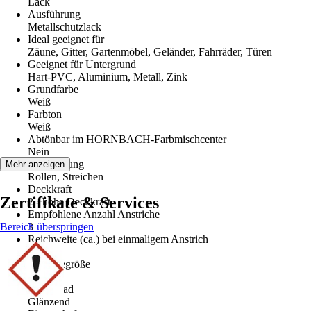
Lack
Ausführung
Metallschutzlack
Ideal geeignet für
Zäune, Gitter, Gartenmöbel, Geländer, Fahrräder, Türen
Geeignet für Untergrund
Hart-PVC, Aluminium, Metall, Zink
Grundfarbe
Weiß
Farbton
Weiß
Abtönbar im HORNBACH-Farbmischcenter
Nein
Verarbeitung
Mehr anzeigen
Rollen, Streichen
Deckkraft
Zertifikate & Services
2 - hohe Deckkraft
Empfohlene Anzahl Anstriche
Bereich überspringen
3
Reichweite (ca.) bei einmaligem Anstrich
10 m²/l
Gebindegröße
2,5 l
Glanzgrad
Glänzend