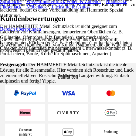
Sprühlacke
Wassertransferdruck Folien & Zubehör
Bootslacke
Balkongeländer, Fenstergitter, Lampen, Fahrradteile, Rankgitter etc. zu
Fliesenlack
Möbellack
Lackstifte für Autos
lackieren, bedarf es einer Vorbehandlung mit Hammerite Spezial
Haftgrund.
Kundenbewertungen
Der HAMMERITE Metall-Schutzlack ist nicht geeignet zum
Bereich überspringen
Lackieren von Kraftfahrzeugen, temperierten Oberflächen (z. B.
Grillgeräte, Ofenrohre, Kfz-Bauteilen), stark mechanisch
Die Echtheit der Bewertungen wurde von uns nicht überprüft.
beanspruchten Flächen (wie z. B. Hebebühnen), pulverbeschichteten
Bewertungen können auch von Kunden stammen, die die Ware nicht
Objekten oder Bauteilen mit permanentem Unterwasserkontakt (z. B.
nachweislich genutzt oder gekauft haben.
Pool-Leitern, Boote, Körbe für Spülmaschinen, Aquarien)
Festgenagelt:
Der HAMMERITE Metall-Schutzlack ist die ideale
Lösung für alle Eisenmetalle. Hier vereinen sich Rostschutz und Lack
Zahlarten
zu einem effektiven Rostschutzmittel mit Langzeitwirkung. Einfach
aufpinseln und fertig! Yippie.