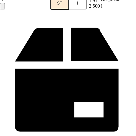
1 ST
Verkauf durch:
HORNBACH
ST
l
2,500 l