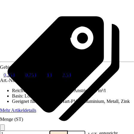
Gebindegröße
0,25 l
0,75 l
1 l
2,5 l
Art.-Nr.
3823684
Reichweite (ca.) bei einmaligem Anstrich
:
10 m²/l
Basis
:
Lösemittelhaltig
Geeignet für Untergrund
:
Hart-PVC, Aluminium, Metall, Zink
Mehr Artikeldetails
Menge (ST)
entspricht