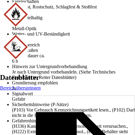
Eigenschaften
Blockfest, Rostschutz, Schlagfest & Stoßfest
Basis
Lösemittelhaltig
Optik
Metall-Optik
Wetter- und UV-Beständigkeit
Ja
Einsatzbereich
Innen, Außen
Trockendauer ca.
6 h
Hinweis zur Untergrundvorbehandlung
Je nach Untergrund vorbehandeln. (Siehe Technisches
Datenblätter
Datenblatt im Reiter Datenblätter)
Grundierung empfohlen
Bereich überspringen
Ja
Signalwort
Gefahr
Sicherheitshinweise (P-Sätze)
(P103) Vor Gebrauch Kennzeichnungsetikett lesen., (P102) Darf
nicht in die Hände von Kindern gelangen.
Gefahrenhinweise (H-Sätze)
(H336) Kann Schläfrigkeit und Benommenheit verursachen.,
(H222) Extrem entzündbares Aerosol., (H229) Behälter steht