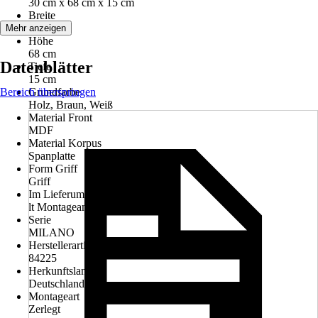
30 cm x 68 cm x 15 cm
Breite
30 cm
Mehr anzeigen
Höhe
68 cm
Datenblätter
Tiefe
15 cm
Bereich überspringen
Grundfarbe
Holz, Braun, Weiß
Material Front
MDF
Material Korpus
Spanplatte
Form Griff
Griff
Im Lieferumfang enthalten
lt Montageanleitung
Serie
MILANO
Herstellerartikelnummer
84225
Herkunftsland
Deutschland
Montageart
Zerlegt