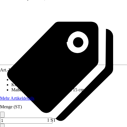
Art.-Nr.
4614430
Frontfarbe
:
Weiß
Korpusfarbe
:
Asteiche
Maße (BxHxT)
:
30 cm x 68 cm x 15 cm
Mehr Artikeldetails
Menge (ST)
1 ST