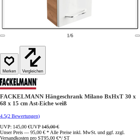
1
/
6
Vergleichen
FACKELMANN Hängeschrank Milano BxHxT 30 x
68 x 15 cm Ast-Eiche weiß
4.5
(2 Bewertungen)
UVP: 145,00 €
UVP
145,00 €
Unser Preis — 95,00 € * Alle Preise inkl. MwSt. und ggf. zzgl.
Versandkosten pro ST
95,00 €
*
/
ST