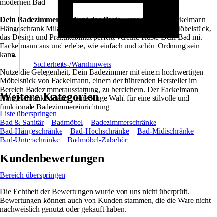
modernen Bad.
Dein Badezimmer verdient das Beste
– und mit dem Fackelmann
Hängeschrank Milano in Ast Eiche/Weiß erhältst Du ein Möbelstück,
das Design und Praktikabilität perfekt vereint. Rüste Dein Bad mit
Fackelmann aus und erlebe, wie einfach und schön Ordnung sein
kann.
Sicherheits-/Warnhinweis
Nutze die Gelegenheit, Dein Badezimmer mit einem hochwertigen
Möbelstück von Fackelmann, einem der führenden Hersteller im
Bereich Badezimmerausstattung, zu bereichern. Der Fackelmann
Weitere Kategorien
Hängeschrank Milano – eine kluge Wahl für eine stilvolle und
funktionale Badezimmereinrichtung.
Liste überspringen
Bad & Sanitär
Badmöbel
Badezimmerschränke
Bad-Hängeschränke
Bad-Hochschränke
Bad-Midischränke
Bad-Unterschränke
Badmöbel-Zubehör
Kundenbewertungen
Bereich überspringen
Die Echtheit der Bewertungen wurde von uns nicht überprüft.
Bewertungen können auch von Kunden stammen, die die Ware nicht
nachweislich genutzt oder gekauft haben.