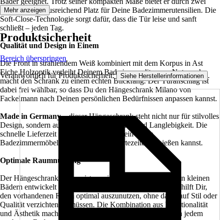
Bäder geeignet. Trotz seiner kompakten Maße bietet er durch zwei
Einlegeböden ausreichend Platz für Deine Badezimmerutensilien. Die
Mehr anzeigen
Soft-Close-Technologie sorgt dafür, dass die Tür leise und sanft
schließt – jeden Tag.
Produktsicherheit
Qualität und Design in Einem
Bereich überspringen
Die Front in strahlendem Weiß kombiniert mit dem Korpus in Ast
Eiche Holzoptik verleiht Deinem Bad eine mediterrane Note und
Verantwortlich für Produktsicherheit:
.
Siehe Herstellerinformationen
macht den Schrank zu einem echten Blickfang. Der Türanschlag ist
dabei frei wählbar, so dass Du den Hängeschrank Milano von
Fackelmann nach Deinen persönlichen Bedürfnissen anpassen kannst.
Made in Germany
– dieser Hängeschrank steht nicht nur für stilvolles
Design, sondern auch für deutsche Qualität und Langlebigkeit. Die
schnelle Lieferzeit garantiert, dass Du Dein neues
Badezimmermöbelstück ohne lange Wartezeiten genießen kannst.
Optimale Raumnutzung
Der Hängeschrank Milano ist speziell für die Bedürfnisse in kleinen
Bädern entwickelt worden. Die tiefenreduzierte Bauweise hilft Dir,
den vorhandenen Raum optimal auszunutzen, ohne dabei auf Stil oder
Qualität verzichten zu müssen. Die Kombination aus Funktionalität
und Ästhetik macht diesen Schrank zu einem Must-have in jedem