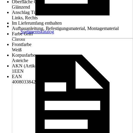
Oberfläche Griff
Glänzend
Anschlag Tür
Links, Rechts
Im Lieferumfang enthalten
Aufbauanleitung, Befestigungsmaterial, Montagematerial
Sortimentskatalog
Farbe Griff
Chrom
Frontfarbe
Weiß
Korpusfarbe
Asteiche
AKN (Artikelkurznummer)
1EEN
EAN
4008033842259