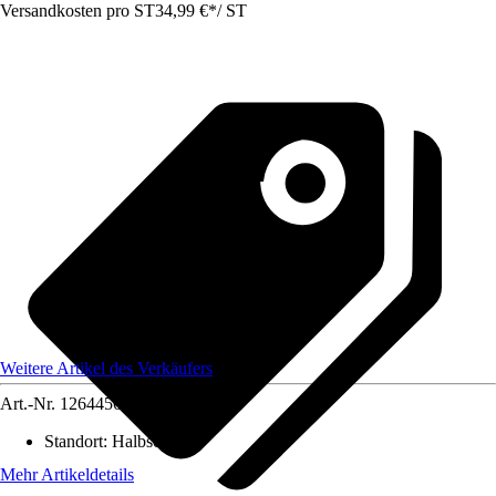
Versandkosten pro ST
34,99 €
*
/
ST
Weitere Artikel des Verkäufers
Art.-Nr.
12644569
Standort
:
Halbschatten
Mehr Artikeldetails