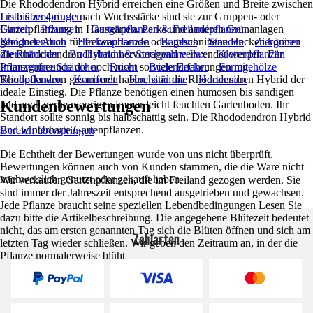
Die Rhododendron Hybrid erreichen eine Größen und Breite zwischen
1m bis zu 4 m. Je nach Wuchsstärke sind sie zur Gruppen- oder
Liste überspringen
Einzelpflanzung in Hausgärten, Parks und anderen Grünanlagen
Garten
Pflanzen
Gartenpflanzen & Freilandpflanzen
geeignet. Auch für freiwachsende oder geschnittene Hecken können
Rhododendron
Heckenpflanzen
Bambus
Stauden
Ziergräser
die Rhododendren Hybrid hervorragend verwendet werden. Für
Ziersträucher
Buchsbaum & Stechpalme Ilex
Kletterpflanzen
Pflanzenfreunde die noch nicht so viele Erfahrungen mit
Immergrüne Sträucher
Rosen
Bodendecker
Formgehölze
Rhododendron gesammelt haben, sind die Rhododendren Hybrid der
Teichpflanzen
Koniferen
Hochstämme
Hortensien
ideale Einstieg. Die Pflanze benötigen einen humosen bis sandigen
Kundenbewertungen
und auch gerne moorigen immer leicht feuchten Gartenboden. Ihr
Standort sollte sonnig bis halbschattig sein. Die Rhododendron Hybrid
sind winterharte Gartenpflanzen.
Bereich überspringen
Die Echtheit der Bewertungen wurde von uns nicht überprüft.
Bewertungen können auch von Kunden stammen, die die Ware nicht
nachweislich genutzt oder gekauft haben.
Wir verkaufen Gartenpflanzen, die im Freiland gezogen werden. Sie
sind immer der Jahreszeit entsprechend ausgetrieben und gewachsen.
Jede Pflanze braucht seine speziellen Lebendbedingungen Lesen Sie
dazu bitte die Artikelbeschreibung. Die angegebene Blütezeit bedeutet
nicht, das am ersten genannten Tag sich die Blüten öffnen und sich am
Zahlarten
letzten Tag wieder schließen. Wir geben den Zeitraum an, in der die
Pflanze normalerweise blüht