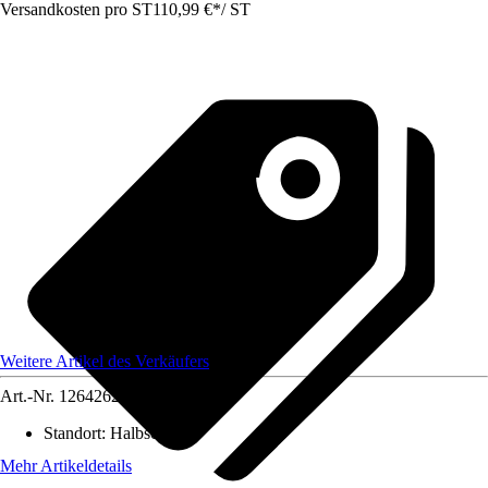
Versandkosten pro ST
110,99 €
*
/
ST
Weitere Artikel des Verkäufers
Art.-Nr.
12642626
Standort
:
Halbschatten
Mehr Artikeldetails