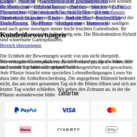
geeignet. Auch für freiwachsende oder geschnittene Hecken können
Garten
Pflanzen
Gartenpflanzen & Freilandpflanzen
die Rhododendren Hybrid hervorragend verwendet werden. Für
Rhododendron
Heckenpflanzen
Bambus
Stauden
Ziergräser
Pflanzenfreunde die noch nicht so viele Erfahrungen mit
Ziersträucher
Buchsbaum & Stechpalme Ilex
Kletterpflanzen
Rhododendron gesammelt haben, sind die Rhododendren Hybrid der
Immergrüne Sträucher
Rosen
Bodendecker
Formgehölze
ideale Einstieg. Die Pflanze benötigen einen humosen bis sandigen
Teichpflanzen
Koniferen
Hochstämme
Hortensien
und auch gerne moorigen immer leicht feuchten Gartenboden. Ihr
Kundenbewertungen
Standort sollte sonnig bis halbschattig sein. Die Rhododendron Hybrid
sind winterharte Gartenpflanzen.
Bereich überspringen
Die Echtheit der Bewertungen wurde von uns nicht überprüft.
Bewertungen können auch von Kunden stammen, die die Ware nicht
Wir verkaufen Gartenpflanzen, die im Freiland gezogen werden. Sie
nachweislich genutzt oder gekauft haben.
sind immer der Jahreszeit entsprechend ausgetrieben und gewachsen.
Jede Pflanze braucht seine speziellen Lebendbedingungen Lesen Sie
dazu bitte die Artikelbeschreibung. Die angegebene Blütezeit bedeutet
nicht, das am ersten genannten Tag sich die Blüten öffnen und sich am
letzten Tag wieder schließen. Wir geben den Zeitraum an, in der die
Zahlarten
Pflanze normalerweise blüht