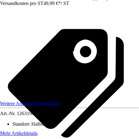
Versandkosten pro ST
49,99 €
*
/
ST
Weitere Artikel des Verkäufers
Art.-Nr.
12631941
Standort
:
Halbschatten
Mehr Artikeldetails