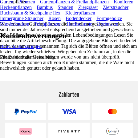
Gartenpflanze.
Garten
Pflanzen
Gartenpflanzen & Freilandpflanzen
Koniferen
Heckenpflanzen
Bambus
Stauden
Ziergräser
Ziersträucher
Buchsbaum & Stechpalme Ilex
Kletterpflanzen
Immergrüne Sträucher
Rosen
Bodendecker
Formgehölze
Wir verkaufen Gartenpflanzen, die im Freiland gezogen werden. Sie
Rhododendron
Teichpflanzen
Hochstämme
Hortensien
sind immer der Jahreszeit entsprechend ausgetrieben und gewachsen.
Kundenbewertungen
Jede Pflanze braucht seine speziellen Lebendbedingungen Lesen Sie
dazu bitte die Artikelbeschreibung. Die angegebene Blütezeit bedeutet
nicht, das am ersten genannten Tag sich die Blüten öffnen und sich am
Bereich überspringen
letzten Tag wieder schließen. Wir geben den Zeitraum an, in der die
Die Echtheit der Bewertungen wurde von uns nicht überprüft.
Pflanze normalerweise blüht
Bewertungen können auch von Kunden stammen, die die Ware nicht
nachweislich genutzt oder gekauft haben.
Zahlarten