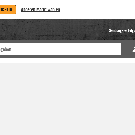
RICHTIG
Anderen Markt wählen
Sendungsverfolg