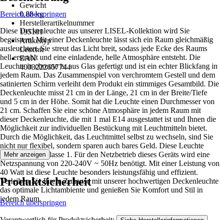
Gewicht
Bereich überspringen
0,88 kg
Herstellerartikelnummer
Diese Deckenleuchte aus unserer LISEL-Kollektion wird Sie
195101
begeistern! Mit einer Deckenleuchte lässt sich ein Raum gleichmäßig
Artikeltyp
ausleuchten. Sie streut das Licht breit, sodass jede Ecke des Raums
Leuchte
hell erstrahlt und eine einladende, helle Atmosphäre entsteht. Die
EAN
Leuchte in chrome ist aus Glas gefertigt und ist ein echter Blickfang in
4003222657744
jedem Raum. Das Zusammenspiel von verchromtem Gestell und dem
satinierten Schirm verleiht dem Produkt ein stimmiges Gesamtbild. Die
Deckenleuchte misst 21 cm in der Länge, 21 cm in der Breite/Tiefe
und 5 cm in der Höhe. Somit hat die Leuchte einen Durchmesser von
21 cm. Schaffen Sie eine schöne Atmosphäre in jedem Raum mit
dieser Deckenleuchte, die mit 1 mal E14 ausgestattet ist und Ihnen die
Möglichkeit zur individuellen Bestückung mit Leuchtmitteln bietet.
Durch die Möglichkeit, das Leuchtmittel selbst zu wechseln, sind Sie
nicht nur flexibel, sondern sparen auch bares Geld. Diese Leuchte
entspricht der Klasse 1. Für den Netzbetrieb dieses Geräts wird eine
Mehr anzeigen
Netzspannung von 220-240V ~ 50Hz benötigt. Mit einer Leistung von
40 Watt ist diese Leuchte besonders leistungsfähig und effizient.
Produktsicherheit
Verleihen Sie Ihrem Zuhause mit unserer hochwertigen Deckenleuchte
das optimale Lichtambiente und genießen Sie Komfort und Stil in
jedem Raum.
Bereich überspringen
Verantwortlich für Produktsicherheit:
.