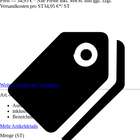
Preis — 34,95 € * Alle Preise inkl. MwSt. und ggf. zzgl.
Versandkosten pro ST
34,95 €
*
/
ST
Weitere Artikel des Verkäufers
Art.-Nr.
12606311
Ausführung
:
Deckenleuchte
inklusive Leuchtmittel
:
Nein
Bezeichnung Fassung
:
E14
Mehr Artikeldetails
Menge (ST)