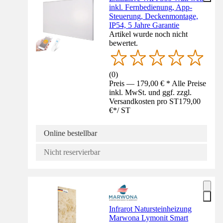
inkl. Fernbedienung, App-
Steuerung, Deckenmontage,
IP54, 5 Jahre Garantie
Artikel wurde noch nicht
bewertet.
(
0
)
Preis — 179,00 € * Alle Preise
inkl. MwSt. und ggf. zzgl.
Versandkosten pro ST
179,00
€
*
/
ST
Online bestellbar
Nicht reservierbar
Infrarot Natursteinheizung
Marwona Lymonit Smart