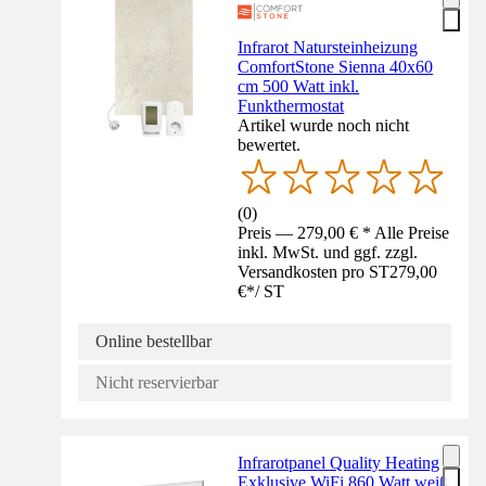
Infrarot Natursteinheizung
ComfortStone Sienna 40x60
cm 500 Watt inkl.
Funkthermostat
Artikel wurde noch nicht
bewertet.
(
0
)
Preis — 279,00 € * Alle Preise
inkl. MwSt. und ggf. zzgl.
Versandkosten pro ST
279,00
€
*
/
ST
Online bestellbar
Nicht reservierbar
Infrarotpanel Quality Heating
Exklusive WiFi 860 Watt weiß