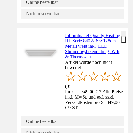
Online bestellbar
Nicht reservierbar
Infrarotpanel Quality Heating
HL Serie 840W 63x128cm
Metall weiß inkl. LED-
Stimmungsbeleuchtung, Wifi
& Thermostat
Artikel wurde noch nicht
bewertet.
(
0
)
Preis — 349,00 € * Alle Preise
inkl. MwSt. und ggf. zzgl.
Versandkosten pro ST
349,00
€
*
/
ST
Online bestellbar
Nicht reservierbar