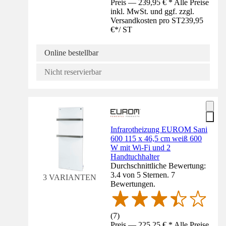
Preis — 239,95 € * Alle Preise
inkl. MwSt. und ggf. zzgl.
Versandkosten pro ST
239,95
€
*
/
ST
Online bestellbar
Nicht reservierbar
Infrarotheizung EUROM Sani
600 115 x 46,5 cm weiß 600
W mit Wi-Fi und 2
Handtuchhalter
Durchschnittliche Bewertung:
3.4 von 5 Sternen. 7
3 VARIANTEN
Bewertungen.
(
7
)
Preis — 225,25 € * Alle Preise