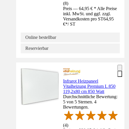
(
8
)
Preis — 64,95 € * Alle Preise
inkl. MwSt. und ggf. zzgl.
Versandkosten pro ST
64,95
€
*
/
ST
Online bestellbar
Reservierbar
Infrarot Heizpaneel
Vitalheizung Premium L 850
119,2x80 cm 850 Watt
Durchschnittliche Bewertung:
5 von 5 Sternen. 4
Bewertungen.
(
4
)