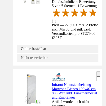
Durchschnittliche Bewertung:
5 von 5 Sternen. 1 Bewertung.
(
1
)
Preis — 279,00 € * Alle Preise
inkl. MwSt. und ggf. zzgl.
Versandkosten pro ST
279,00
€
*
/
ST
Online bestellbar
Nicht reservierbar
Infrarot Natursteinheizung
Marwona Bianco 100x40 cm
800 Watt inkl. Funkthermostat
und Empfänger
Artikel wurde noch nicht
bewertet.