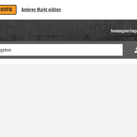
RICHTIG
Anderen Markt wählen
Sendungsverfolg