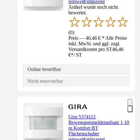
reinweiß/glänzend
Artikel wurde noch nicht
bewertet.
(
0
)
Preis — 46,46 € * Alle Preise
inkl. MwSt. und ggf. zzgl.
Versandkosten pro ST
46,46
€
*
/
ST
Online bestellbar
Nicht reservierbar
Gira 5374112
Bewegungsmelderaufsatz 1,10
m Komfort BT
Flächenschalter
reinweiß/glänzend