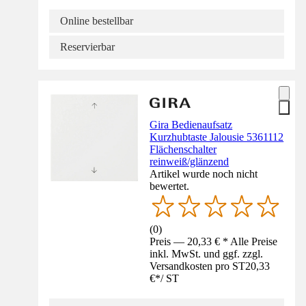
Online bestellbar
Reservierbar
Gira Bedienaufsatz
Kurzhubtaste Jalousie 5361112
Flächenschalter
reinweiß/glänzend
Artikel wurde noch nicht
bewertet.
(
0
)
Preis — 20,33 € * Alle Preise
inkl. MwSt. und ggf. zzgl.
Versandkosten pro ST
20,33
€
*
/
ST