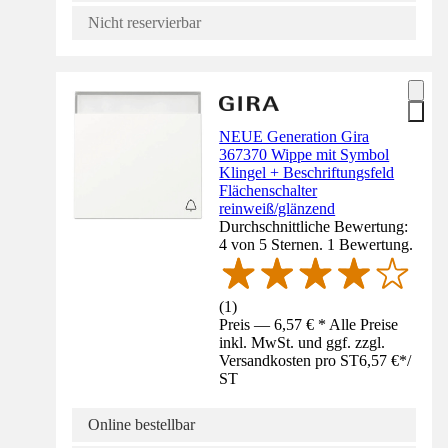
Nicht reservierbar
NEUE Generation Gira
367370 Wippe mit Symbol
Klingel + Beschriftungsfeld
Flächenschalter
reinweiß/glänzend
Durchschnittliche Bewertung:
4 von 5 Sternen. 1 Bewertung.
(
1
)
Preis — 6,57 € * Alle Preise
inkl. MwSt. und ggf. zzgl.
Versandkosten pro ST
6,57 €
*
/
ST
Online bestellbar