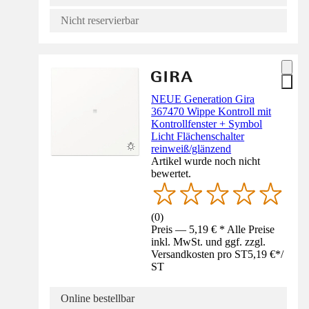
Nicht reservierbar
NEUE Generation Gira
367470 Wippe Kontroll mit
Kontrollfenster + Symbol
Licht Flächenschalter
reinweiß/glänzend
Artikel wurde noch nicht
bewertet.
(
0
)
Preis — 5,19 € * Alle Preise
inkl. MwSt. und ggf. zzgl.
Versandkosten pro ST
5,19 €
*
/
ST
Online bestellbar