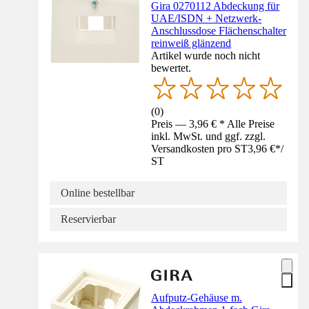
Gira 0270112 Abdeckung für
UAE/ISDN + Netzwerk-
Anschlussdose Flächenschalter
reinweiß glänzend
Artikel wurde noch nicht
bewertet.
(
0
)
Preis — 3,96 € * Alle Preise
inkl. MwSt. und ggf. zzgl.
Versandkosten pro ST
3,96 €
*
/
ST
Online bestellbar
Reservierbar
Aufputz-Gehäuse m.