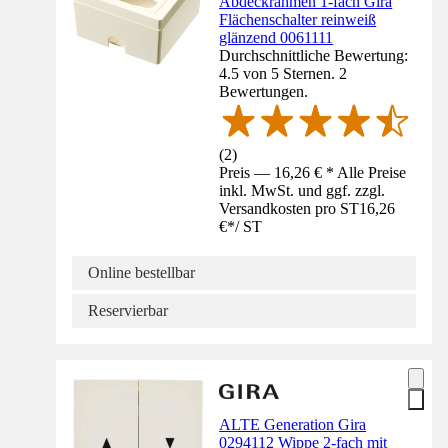
Abdeckrahmen 1-fach Gira
Flächenschalter reinweiß
glänzend 0061111
Durchschnittliche Bewertung:
4.5 von 5 Sternen. 2
Bewertungen.
(
2
)
Preis — 16,26 € * Alle Preise
inkl. MwSt. und ggf. zzgl.
Versandkosten pro ST
16,26
€
*
/
ST
Online bestellbar
Reservierbar
ALTE Generation Gira
0294112 Wippe 2-fach mit