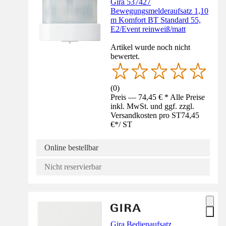
Gira 537427
Bewegungsmelderaufsatz 1,10
m Komfort BT Standard 55,
E2/Event reinweiß/matt
Artikel wurde noch nicht
bewertet.
(
0
)
Preis — 74,45 € * Alle Preise
inkl. MwSt. und ggf. zzgl.
Versandkosten pro ST
74,45
€
*
/
ST
Online bestellbar
Nicht reservierbar
Gira Bedienaufsatz