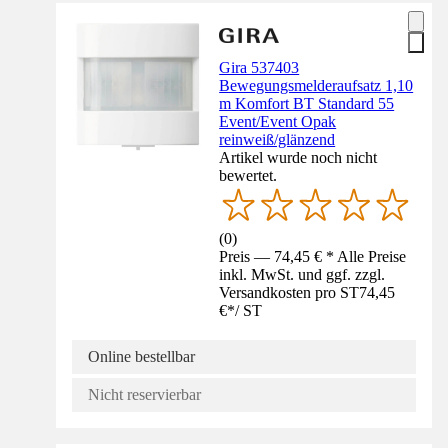
Gira 537403
Bewegungsmelderaufsatz 1,10
m Komfort BT Standard 55
Event/Event Opak
reinweiß/glänzend
Artikel wurde noch nicht
bewertet.
(
0
)
Preis — 74,45 € * Alle Preise
inkl. MwSt. und ggf. zzgl.
Versandkosten pro ST
74,45
€
*
/
ST
Online bestellbar
Nicht reservierbar