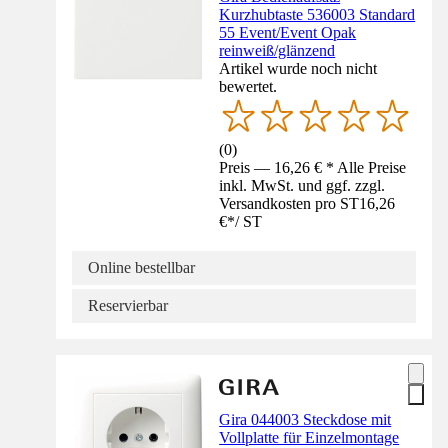
Kurzhubtaste 536003 Standard
55 Event/Event Opak
reinweiß/glänzend
Artikel wurde noch nicht
bewertet.
(
0
)
Preis — 16,26 € * Alle Preise
inkl. MwSt. und ggf. zzgl.
Versandkosten pro ST
16,26
€
*
/
ST
Online bestellbar
Reservierbar
Gira 044003 Steckdose mit
Vollplatte für Einzelmontage