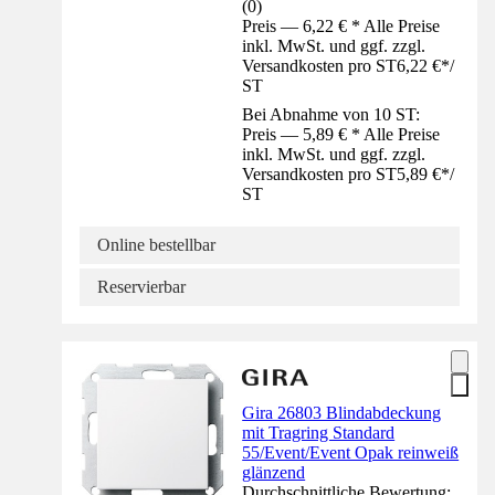
(
0
)
Preis — 6,22 € * Alle Preise
inkl. MwSt. und ggf. zzgl.
Versandkosten pro ST
6,22 €
*
/
ST
Bei Abnahme von 10 ST:
Preis — 5,89 € * Alle Preise
inkl. MwSt. und ggf. zzgl.
Versandkosten pro ST
5,89 €
*
/
ST
Online bestellbar
Reservierbar
Gira 26803 Blindabdeckung
mit Tragring Standard
55/Event/Event Opak reinweiß
glänzend
Durchschnittliche Bewertung: