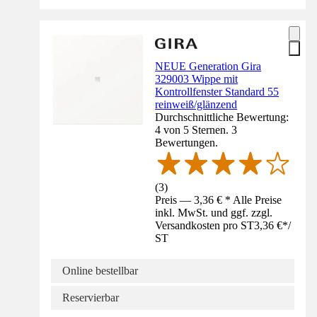
NEUE Generation Gira
329003 Wippe mit
Kontrollfenster Standard 55
reinweiß/glänzend
Durchschnittliche Bewertung:
4 von 5 Sternen. 3
Bewertungen.
(
3
)
Preis — 3,36 € * Alle Preise
inkl. MwSt. und ggf. zzgl.
Versandkosten pro ST
3,36 €
*
/
ST
Online bestellbar
Reservierbar