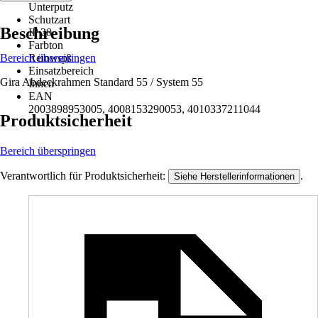
Unterputz
Schutzart
Beschreibung
IP 20
Farbton
Bereich überspringen
Reinweiß
Einsatzbereich
Gira Abdeckrahmen Standard 55 / System 55
Innen
EAN
2003898953005, 4008153290053, 4010337211044
Produktsicherheit
Bereich überspringen
Verantwortlich für Produktsicherheit:
.
Siehe Herstellerinformationen