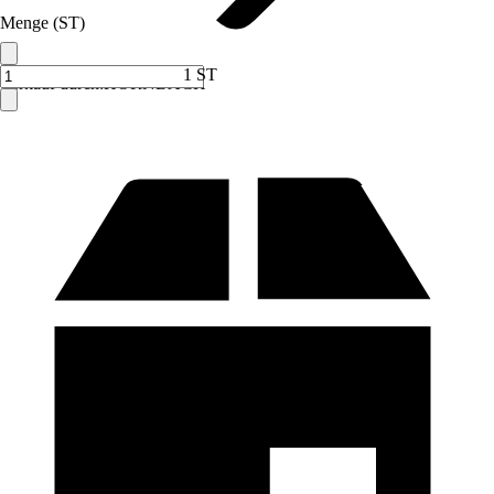
Menge (ST)
1 ST
Verkauf durch:
HORNBACH