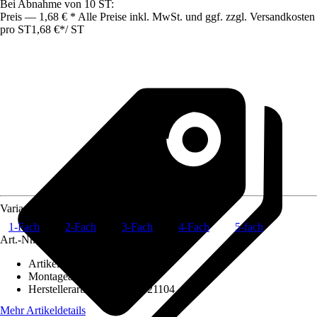
Bei Abnahme von 10 ST:
Preis — 1,68 € * Alle Preise inkl. MwSt. und ggf. zzgl. Versandkosten
pro ST
1,68 €
*
/
ST
Variante
1-Fach
2-Fach
3-Fach
4-Fach
5-fach
Art.-Nr.
3898953
Artikeltyp
:
Rahmen
Montageart
:
Unterputz
Herstellerartikelnummer
:
021104
Mehr Artikeldetails