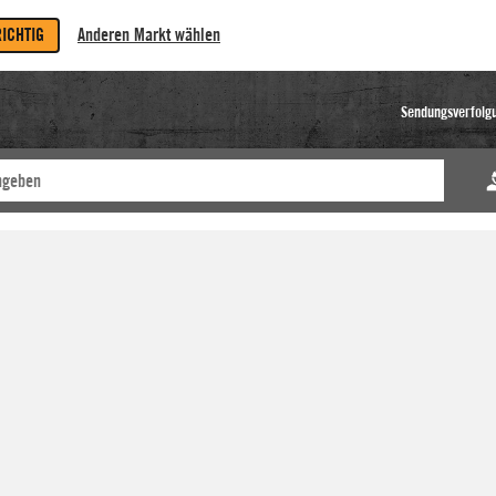
RICHTIG
Anderen Markt wählen
Sendungsverfolg